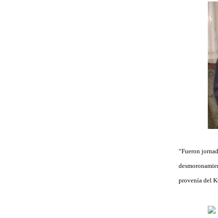
“Fueron jornad
desmoronamient
provenía del KG