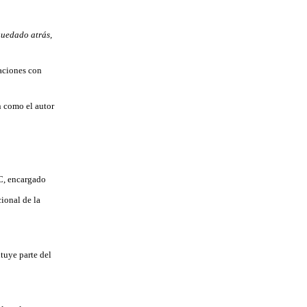
quedado atrás
,
aciones con
n como el autor
C, encargado
ional de la
tuye parte del