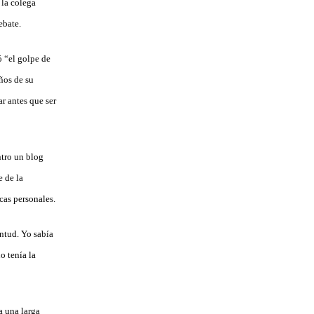
a la colega
ebate.
ó “el golpe de
ños de su
r antes que ser
ntro un blog
e de la
cas personales.
ntud. Yo sabía
o tenía la
a una larga