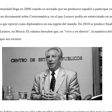
rtunidad llega en 2009 cuando es invitado por un productor español a participar 
 un documental sobre Centroamérica, en el que Leonov podía ser entrevistado en su 
os que ejerció como diplomático en esa región del mundo. En 2010 se produce fina
Leonov, en Moscú. El cubano descubre que, en “vivo y en directo”, la narrativa del
que sus escritos.
 hablar, veo que no sólo sabe escribir, analizar, sino que tiene un don para la com