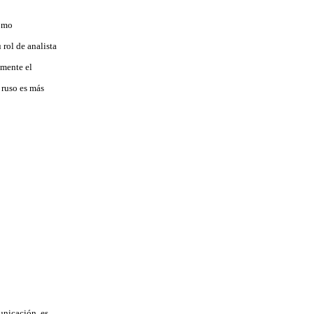
como
rol de analista
lmente el
 ruso es más
unicación, es