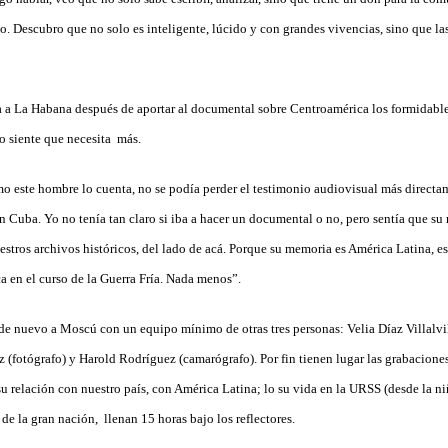
o. Descubro que no solo es inteligente, lúcido y con grandes vivencias, sino que l
 a La Habana después de aportar al documental sobre Centroamérica los formidable
o siente que necesita más.
 este hombre lo cuenta, no se podía perder el testimonio audiovisual más directa
 Cuba. Yo no tenía tan claro si iba a hacer un documental o no, pero sentía que su 
estros archivos históricos, del lado de acá. Porque su memoria es América Latina, es
a en el curso de la Guerra Fría. Nada menos”.
de nuevo a Moscú con un equipo mínimo de otras tres personas: Velia Díaz Villalvill
 (fotógrafo) y Harold Rodríguez (camarógrafo). Por fin tienen lugar las grabaciones
u relación con nuestro país, con América Latina; lo su vida en la URSS (desde la ni
de la gran nación, llenan 15 horas bajo los reflectores.