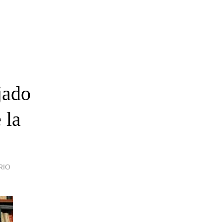
jado
 la
RIO