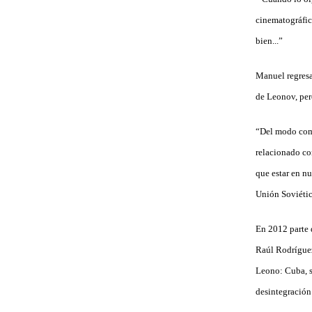
cinematográfic
bien...”
Manuel regresa
de Leonov, per
“Del modo como
relacionado con
que estar en nu
Unión Soviétic
En 2012 parte 
Raúl Rodríguez
Leono: Cuba, s
desintegración 