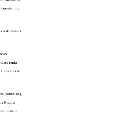
as cuenta muy
s testimonios
mente
relato tenía
 Cuba y es la
a (sonidista),
 a Nicolai
ñez hasta la