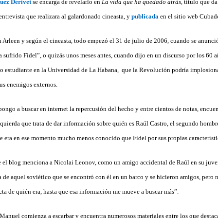
uez Derivet
se encarga de revelarlo en
La vida que ha quedado atrás
, título que d
 entrevista que realizara al galardonado cineasta, y
publicada
en el sitio web Cubad
 Arleen y según el cineasta, todo empezó el 31 de julio de 2006, cuando se anunci
 sufrido Fidel”, o quizás unos meses antes, cuando dijo en un discurso por los 60 a
o estudiante en la Universidad de La Habana, que la Revolución podría implosiona
sus enemigos externos.
ongo a buscar en internet la repercusión del hecho y entre cientos de notas, encue
zquierda que trata de dar información sobre quién es Raúl Castro, el segundo hombr
 era en ese momento mucho menos conocido que Fidel por sus propias característi
 el blog menciona a Nicolai Leonov, como un amigo accidental de Raúl en su juve
a de aquel soviético que se encontró con él en un barco y se hicieron amigos, pero n
ta de quién era, hasta que esa información me mueve a buscar más”.
lí Manuel comienza a escarbar y encuentra numerosos materiales entre los que destac