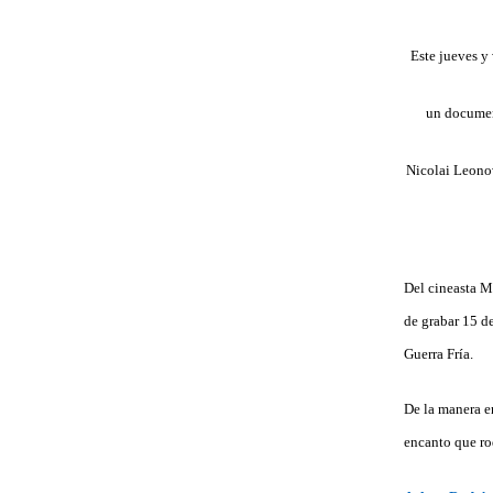
Este jueves y
un documen
Nicolai Leonov
Del cineasta M
de grabar 15 d
Guerra Fría.
De la manera e
encanto que ro