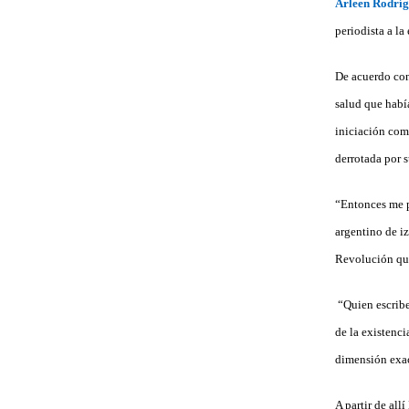
Arleen Rodríg
periodista a la
De acuerdo con
salud que había
iniciación com
derrotada por 
“Entonces me p
argentino de i
Revolución que
“Quien escribe
de la existenci
dimensión exac
A partir de al