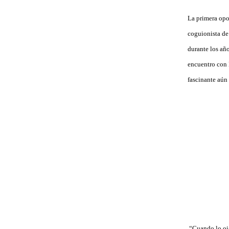
La primera opo
coguionista de
durante los añ
encuentro con 
fascinante aún 
“Cuando lo oigo