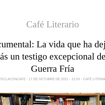
Café Literario
umental: La vida que ha de
rás un testigo excepcional de
Guerra Fría
TECLACONCAFE -
17 DE OCTUBRE DE 2021 - 12:03
-
CAFÉ LITERA