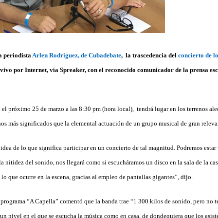
a periodista
Arlen Rodríguez, de Cubadebate
, la trascedencia del
concierto de l
vivo por Internet, vía Spreaker, con el reconocido comunicador de la prensa escr
 el próximo 25 de marzo a las 8:30 pm (hora local), tendrá lugar en los terrenos al
os más significados que la elemental actuación de un grupo musical de gran relevan
dea de lo que significa participar en un concierto de tal magnitud. Podremos estar
 la nitidez del sonido, nos llegará como si escucháramos un disco en la sala de la 
 lo que ocurre en la escena, gracias al empleo de pantallas gigantes”, dijo.
l programa “A Capella” comentó que la banda trae “1 300 kilos de sonido, pero no t
 un nivel en el que se escucha la música como en casa, de dondequiera que los asist