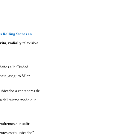
os Rolling Stones en
ita, radial y televisiva
edaños a la Ciudad
cia, aseguró Vilar.
 ubicados a centenares de
casa del mismo modo que
endremos que salir
entes estén ubicados”.