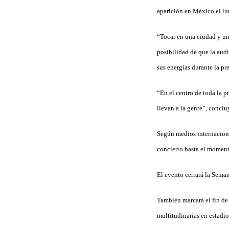
aparición en México el lu
“Tocar en una ciudad y un
posibilidad de que la aud
sus energías durante la pr
“En el centro de toda la 
llevan a la gente”, concl
Según medios internacional
concierto hasta el moment
El evento cerrará la Seman
También marcará el fin de 
multitudinarias en estadi