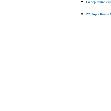
La “epifanía” cu
ZZ Top y Kenny G