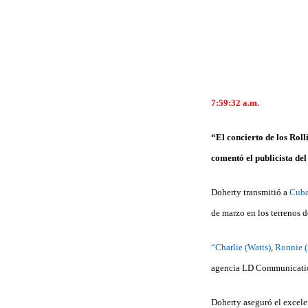
7:59:32 a.m.
“El concierto de los Roll
comentó el publicista de
Doherty transmitió a
Cuba
de marzo en los terrenos d
“Charlie (Watts)
,
Ronnie 
agencia LD Communications
Doherty aseguró el excele