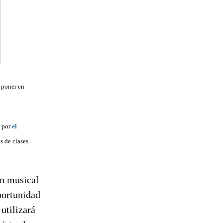
 poner en
5 por
el
s de clases