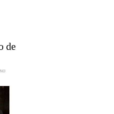
o de
ANO