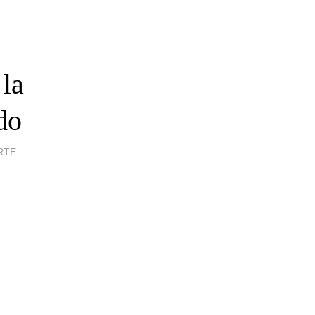
 la
do
RTE