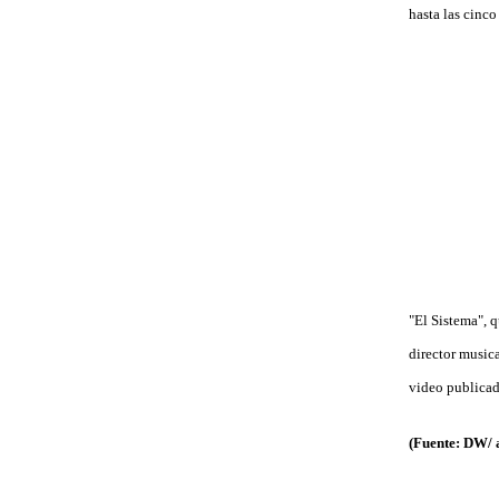
hasta las cinc
"El Sistema", 
director musica
video publicad
(Fuente: DW/ a