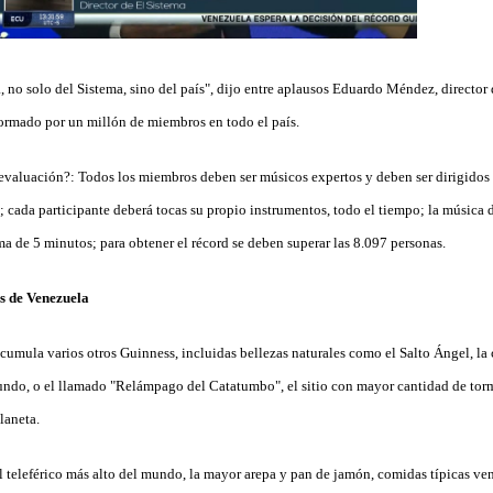
 no solo del Sistema, sino del país", dijo entre aplausos Eduardo Méndez, director 
rmado por un millón de miembros en todo el país.
 evaluación?: T
odos los miembros deben ser músicos expertos y deben ser dirigidos 
 cada participante deberá tocas su propio instrumentos, todo el tiempo; la música 
a de 5 minutos; para obtener el récord se deben superar las 8.097 personas.
s de Venezuela
cumula varios otros Guinness, incluidas bellezas naturales como el Salto Ángel, la
undo, o el llamado "Relámpago del Catatumbo", el sitio con mayor cantidad de tor
planeta.
l teleférico más alto del mundo, la mayor arepa y pan de jamón, comidas típicas ve