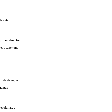
de este
por un director
debe tener una
 caída de agua
mentas
nezolanas, y