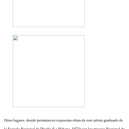
Otros lugares donde permanecen expuestas obras de este artista graduado de
la Escuela Nacional de Diseño (La Habana, 1973) son los museos Nacional de