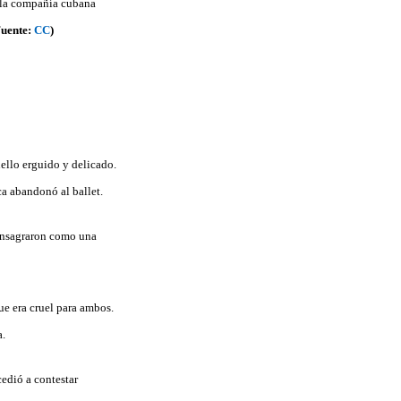
a la compañía cubana
Fuente:
CC
)
uello erguido y delicado.
ca abandonó al ballet.
consagraron como una
ue era cruel para ambos.
.
cedió a contestar