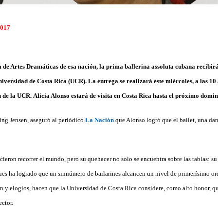
2017
a de Artes Dramáticas de esa nación, la prima ballerina assoluta cubana
recibir
iversidad de Costa Rica (UCR). La entrega se realizará este miércoles, a las 10 a
n de la UCR.
Alicia Alonso estará de visita en Costa Rica hasta el próximo domin
ing Jensen, aseguró al periódico
La Nación
que Alonso logró que el ballet, una dan
icieron recorrer el mundo, pero su quehacer no solo se encuentra sobre las tablas: s
pues ha logrado que un sinnúmero de bailarines alcancen un nivel de primerísimo ord
n y elogios, hacen que la Universidad de Costa Rica considere, como alto honor, que
ector.