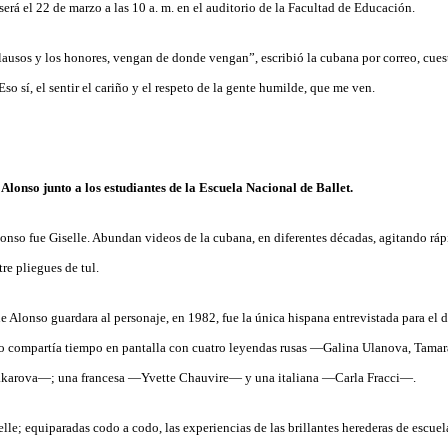
será el 22 de marzo a las 10 a. m. en el auditorio de la Facultad de Educación.
usos y los honores, vengan de donde vengan”, escribió la cubana por correo, cuest
so sí, el sentir el cariño y el respeto de la gente humilde, que me ven.
onso fue Giselle. Abundan videos de la cubana, en diferentes décadas, agitando rápi
tre pliegues de tul.
ue Alonso guardara al personaje, en 1982, fue la única hispana entrevistada para el
o compartía tiempo en pantalla con cuatro leyendas rusas —Galina Ulanova, Tamar
akarova—; una francesa —Yvette Chauvire— y una italiana —Carla Fracci—.
elle; equiparadas codo a codo, las experiencias de las brillantes herederas de escuel