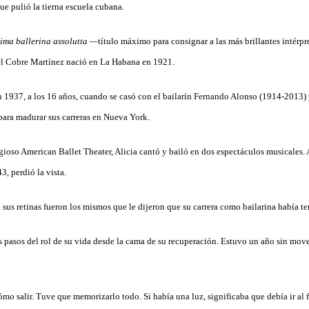
ue pulió la tierna escuela cubana.
ima ballerina assolutta —
título máximo para consignar a las más brillantes intérpr
el Cobre Martínez nació en La Habana en 1921.
n 1937, a los 16 años, cuando se casó con el bailarín Fernando Alonso (1914-2013) 
a para madurar sus carreras en Nueva York.
igioso American Ballet Theater, Alicia cantó y bailó en dos espectáculos musicales.
3, perdió la vista.
sus retinas fueron los mismos que le dijeron que su carrera como bailarina había t
 pasos del rol de su vida desde la cama de su recuperación. Estuvo un año sin mover
mo salir. Tuve que memorizarlo todo. Si había una luz, significaba que debía ir al f