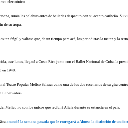
orreo electrónico—.
sona, rumia las palabras antes de bailarlas despacito con su acento caribeño. Su vi
ín de su tropa.
 es tan frágil y valiosa que, de un tiempo para acá, los periodistas la matan y la res
da, este lunes, llegará a Costa Rica junto con el Ballet Nacional de Cuba, la prest
dó en 1948.
án al Teatro Popular Melico Salazar como una de los dos escenarios de su gira cent
en El Salvador–.
del Melico no son los únicos que recibirá Alicia durante su estancia en el país.
Rica
anunció la semana pasada que le entregará a Alonso la distinción de un do