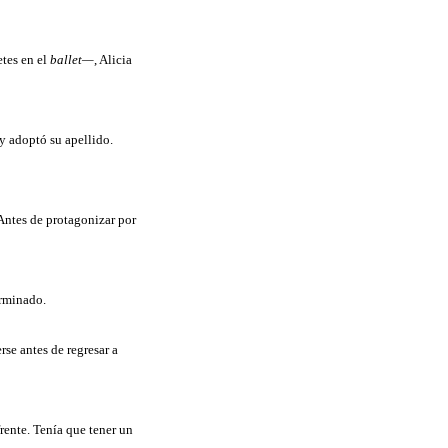
etes en el
ballet—
, Alicia
y adoptó su apellido.
 Antes de protagonizar por
erminado.
se antes de regresar a
rente. Tenía que tener un