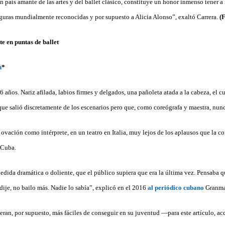
n país amante de las artes y del ballet clásico, constituye un honor inmenso tener 
figuras mundialmente reconocidas y por supuesto a Alicia Alonso”, exaltó Carrera.
(
e en puntas de ballet
n
*
6 años. Nariz afilada, labios firmes y delgados, una pañoleta atada a la cabeza, el c
 que salió discretamente de los escenarios pero que, como coreógrafa y maestra, nun
 ovación como intérprete, en un teatro en Italia, muy lejos de los aplausos que la 
, Cuba.
edida dramática o doliente, que el público supiera que era la última vez. Pensaba q
dije, no bailo más. Nadie lo sabía”, explicó en el 2016
al periódico cubano
Granma
 eran, por supuesto, más fáciles de conseguir en su juventud —para este artículo, ac