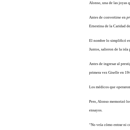
Alonso, una de las joyas q
Antes de convertirse en
pr
Ernestina de la Caridad d
El nombre lo simplificó e
Juntos, salieron de la isl
Antes de ingresar al prest
primera vez Giselle en 194
Los médicos que operaron 
Pero, Alonso memorizó los
ensayos.
“No veía cómo entrar ni có