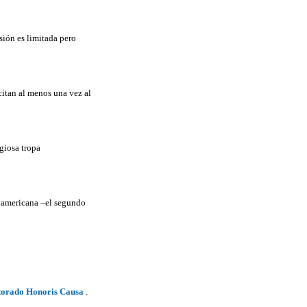
sión es limitada pero
ucitan al menos una vez al
igiosa tropa
roamericana –el segundo
ctorado Honoris Causa
.