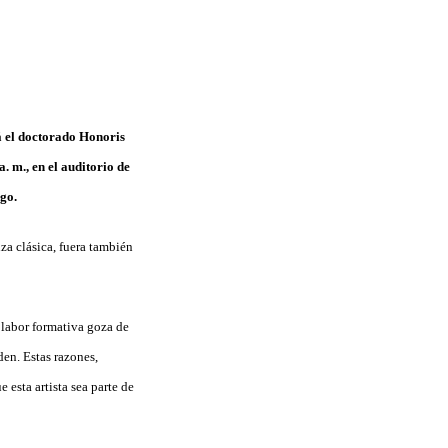
á el doctorado Honoris
. m., en el auditorio de
go.
za clásica, fuera también
u labor formativa goza de
en. Estas razones,
 esta artista sea parte de