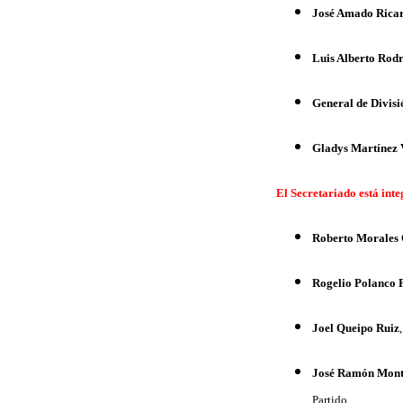
José Amado Ricard
Luis Alberto Rod
General de Divisi
Gladys Martínez 
El Secretariado está int
Roberto Morales
Rogelio Polanco 
Joel Queipo Ruiz
José Ramón Mont
Partido