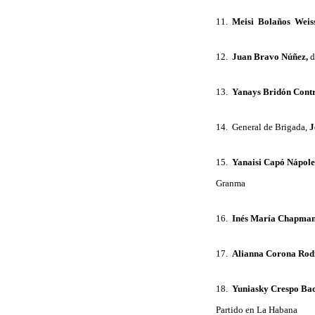
11.
Meisi Bolaños Weiss
12.
Juan Bravo Núñez,
d
13.
Yanays Bridón Contr
14. General de Brigada,
J
15.
Yanaisi Capó Nápole
Granma
16.
Inés María Chapma
17.
Alianna Corona Rod
18.
Yuniasky Crespo Ba
Partido en La Habana