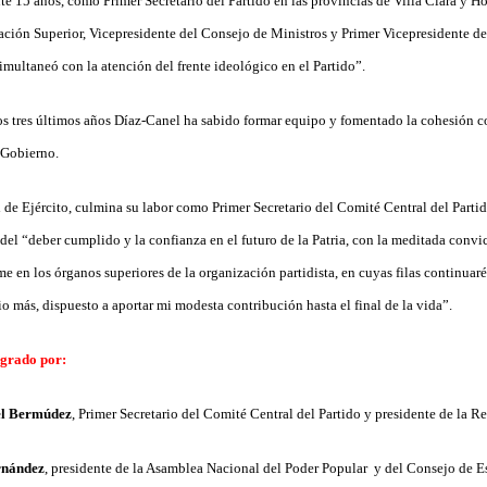
te 15 años, como Primer Secretario del Partido en las provincias de Villa Clara y Ho
ión Superior, Vicepresidente del Consejo de Ministros y Primer Vicepresidente de
imultaneó con la atención del frente ideológico en el Partido”.
s tres últimos años Díaz-Canel ha sabido formar equipo y fomentado la cohesión c
l Gobierno.
l de Ejército, culmina su labor como Primer Secretario del Comité Central del Part
del “deber cumplido y la confianza en el futuro de la Patria, con la meditada convi
e en los órganos superiores de la organización partidista, en cuyas filas continua
 más, dispuesto a aportar mi modesta contribución hasta el final de la vida”.
egrado por:
el Bermúdez
, Primer Secretario del Comité Central del Partido y presidente de la 
rnández
, presidente de la Asamblea Nacional del Poder Popular y del Consejo de E