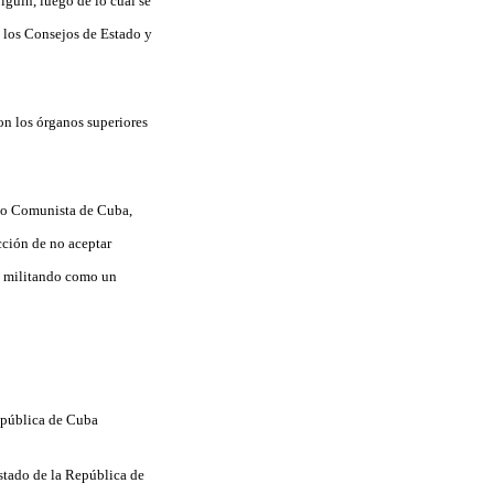
lguín, luego de lo cual se
 los Consejos de Estado y
on los órganos superiores
ido Comunista de Cuba,
cción de no aceptar
ré militando como un
República de Cuba
stado de la República de