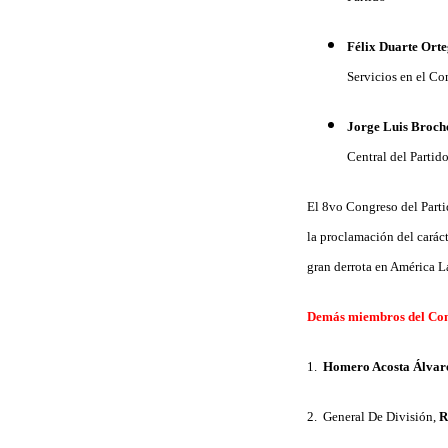
Félix Duarte Ort
Servicios en el Co
Jorge Luis Broch
Central del Partid
El 8vo Congreso del Partid
la proclamación del caráct
gran derrota en América L
Demás miembros del Com
1.
Homero Acosta Álvar
2. General De División,
R