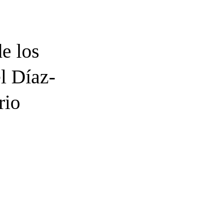
e los
l Díaz-
rio