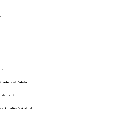
al
os
Central del Partido
l del Partido
n el Comité Central del