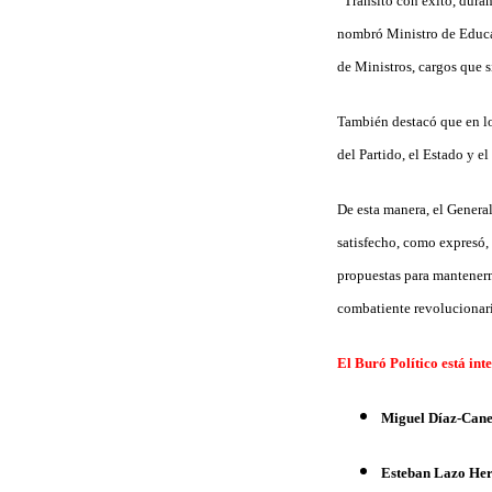
“Transitó con éxito, duran
nombró Ministro de Educac
de Ministros, cargos que s
También destacó que en lo
del Partido, el Estado y e
De esta manera, el Genera
satisfecho, como expresó, 
propuestas para mantenerm
combatiente revolucionario
El Buró Político está int
Miguel Díaz-Can
Esteban Lazo He