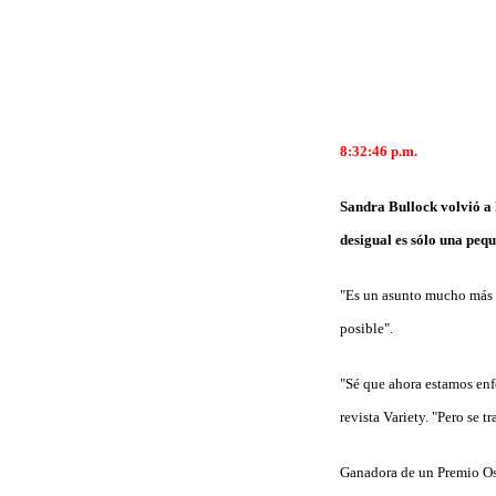
8:32:46 p.m.
Sandra Bullock volvió a 
desigual es sólo una peq
"Es un asunto mucho más g
posible".
"Sé que ahora estamos enfo
revista Variety. "Pero se t
Ganadora de un Premio Osc