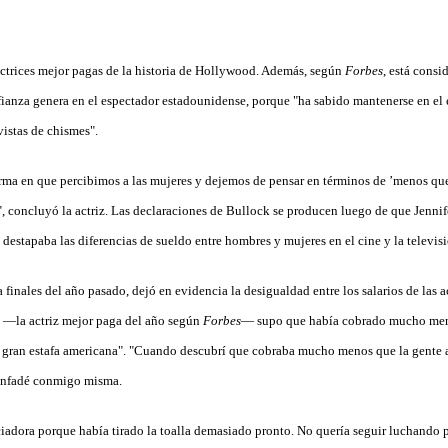
actrices mejor pagas de la historia de Hollywood. Además, según
Forbes
, está cons
ianza genera en el espectador estadounidense, porque "ha sabido mantenerse en el 
vistas de chismes".
a en que percibimos a las mujeres y dejemos de pensar en términos de ’menos que’
a", concluyó la actriz. Las declaraciones de Bullock se producen luego de que Jenni
e destapaba las diferencias de sueldo entre hombres y mujeres en el cine y la televi
 finales del año pasado, dejó en evidencia la desigualdad entre los salarios de las ac
 —la actriz mejor paga del año según
Forbes
— supo que había cobrado mucho men
a gran estafa americana". "Cuando descubrí que cobraba mucho menos que la gente 
enfadé conmigo misma.
adora porque había tirado la toalla demasiado pronto. No quería seguir luchando p