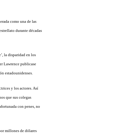
iderada como una de las
estrellato durante décadas
, la disparidad en los
fer Lawrence publicase
sión estadounidenses.
trices y los actores. Así
os que sus colegas
afortunada con penes, no
or millones de dólares