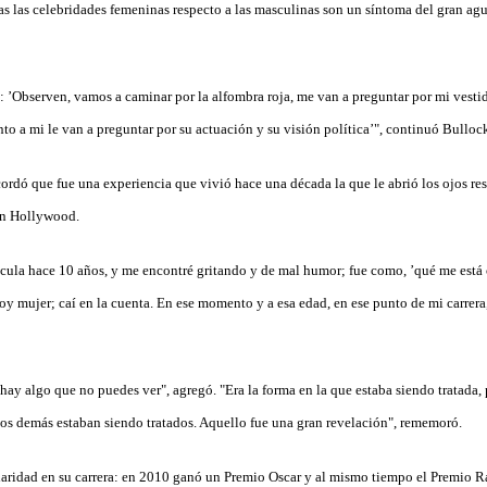
as las celebridades femeninas respecto a las masculinas son un síntoma del gran agu
 ’Observen, vamos a caminar por la alfombra roja, me van a preguntar por mi vesti
to a mi le van a preguntar por su actuación y su visión política’", continuó Bulloc
rdó que fue una experiencia que vivió hace una década la que le abrió los ojos res
en Hollywood.
cula hace 10 años, y me encontré gritando y de mal humor; fue como, ’qué me está 
oy mujer; caí en la cuenta. En ese momento y a esa edad, en ese punto de mi carrera,
hay algo que no puedes ver", agregó. "Era la forma en la que estaba siendo tratada,
 los demás estaban siendo tratados. Aquello fue una gran revelación", rememoró.
laridad en su carrera: en 2010 ganó un Premio Oscar y al mismo tiempo el Premio Ra