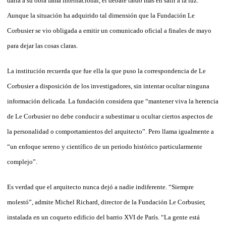
daría a su obra fama internacional, el debate tardó más en salir a la luz.
Aunque la situación ha adquirido tal dimensión que la Fundación Le
Corbusier se vio obligada a emitir un comunicado oficial a finales de mayo
para dejar las cosas claras.
La institución recuerda que fue ella la que puso la correspondencia de Le
Corbusier a disposición de los investigadores, sin intentar ocultar ninguna
información delicada. La fundación considera que “mantener viva la herencia
de Le Corbusier no debe conducir a subestimar u ocultar ciertos aspectos de
la personalidad o comportamientos del arquitecto”. Pero llama igualmente a
“un enfoque sereno y científico de un periodo histórico particularmente
complejo”.
Es verdad que el arquitecto nunca dejó a nadie indiferente. “Siempre
molestó”, admite Michel Richard, director de la Fundación Le Corbusier,
instalada en un coqueto edificio del barrio XVI de París. “La gente está