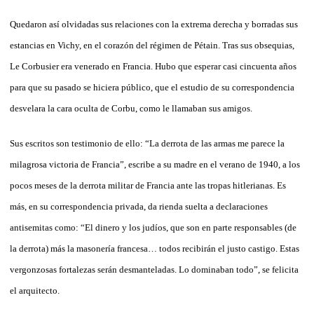
Quedaron así olvidadas sus relaciones con la extrema derecha y borradas sus
estancias en Vichy, en el corazón del régimen de Pétain. Tras sus obsequias,
Le Corbusier era venerado en Francia. Hubo que esperar casi cincuenta años
para que su pasado se hiciera público, que el estudio de su correspondencia
desvelara la cara oculta de Corbu, como le llamaban sus amigos.
Sus escritos son testimonio de ello: “La derrota de las armas me parece la
milagrosa victoria de Francia”, escribe a su madre en el verano de 1940, a los
pocos meses de la derrota militar de Francia ante las tropas hitlerianas. Es
más, en su correspondencia privada, da rienda suelta a declaraciones
antisemitas como: “El dinero y los judíos, que son en parte responsables (de
la derrota) más la masonería francesa… todos recibirán el justo castigo. Estas
vergonzosas fortalezas serán desmanteladas. Lo dominaban todo”, se felicita
el arquitecto.