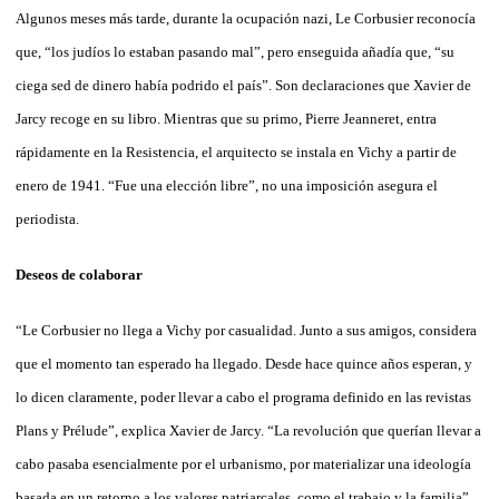
Algunos meses más tarde, durante la ocupación nazi, Le Corbusier reconocía
que, “los judíos lo estaban pasando mal”, pero enseguida añadía que, “su
ciega sed de dinero había podrido el país”. Son declaraciones que Xavier de
Jarcy recoge en su libro. Mientras que su primo, Pierre Jeanneret, entra
rápidamente en la Resistencia, el arquitecto se instala en Vichy a partir de
enero de 1941. “Fue una elección libre”, no una imposición asegura el
periodista.
Deseos de colaborar
“Le Corbusier no llega a Vichy por casualidad. Junto a sus amigos, considera
que el momento tan esperado ha llegado. Desde hace quince años esperan, y
lo dicen claramente, poder llevar a cabo el programa definido en las revistas
Plans y Prélude”, explica Xavier de Jarcy. “La revolución que querían llevar a
cabo pasaba esencialmente por el urbanismo, por materializar una ideología
basada en un retorno a los valores patriarcales, como el trabajo y la familia”,