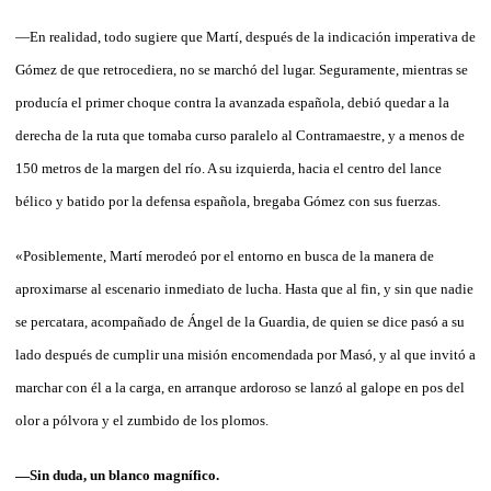
—En realidad, todo sugiere que Martí, después de la indicación imperativa de
Gómez de que retrocediera, no se marchó del lugar. Seguramente, mientras se
producía el primer choque contra la avanzada española, debió quedar a la
derecha de la ruta que tomaba curso paralelo al Contramaestre, y a menos de
150 metros de la margen del río. A su izquierda, hacia el centro del lance
bélico y batido por la defensa española, bregaba Gómez con sus fuerzas.
«Posiblemente, Martí merodeó por el entorno en busca de la manera de
aproximarse al escenario inmediato de lucha. Hasta que al fin, y sin que nadie
se percatara, acompañado de Ángel de la Guardia, de quien se dice pasó a su
lado después de cumplir una misión encomendada por Masó, y al que invitó a
marchar con él a la carga, en arranque ardoroso se lanzó al galope en pos del
olor a pólvora y el zumbido de los plomos.
—Sin duda, un blanco magnífico.