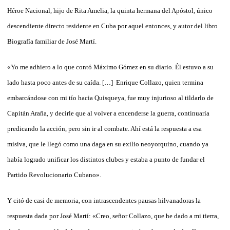
Héroe Nacional, hijo de Rita Amelia, la quinta hermana del Apóstol, único
descendiente directo residente en Cuba por aquel entonces, y autor del libro
Biografía familiar de José Martí.
«Yo me adhiero a lo que contó Máximo Gómez en su diario. Él estuvo a su
lado hasta poco antes de su caída. […] Enrique Collazo, quien termina
embarcándose con mi tío hacia Quisqueya, fue muy injurioso al tildarlo de
Capitán Araña, y decirle que al volver a encenderse la guerra, continuaría
predicando la acción, pero sin ir al combate. Ahí está la respuesta a esa
misiva, que le llegó como una daga en su exilio neoyorquino, cuando ya
había logrado unificar los distintos clubes y estaba a punto de fundar el
Partido Revolucionario Cubano».
Y citó de casi de memoria, con intrascendentes pausas hilvanadoras la
respuesta dada por José Martí: «Creo, señor Collazo, que he dado a mi tierra,