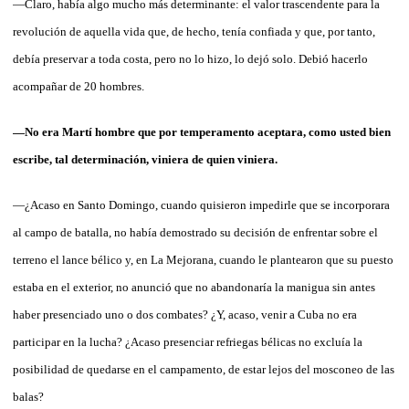
—Claro, había algo mucho más determinante: el valor trascendente para la
revolución de aquella vida que, de hecho, tenía confiada y que, por tanto,
debía preservar a toda costa, pero no lo hizo, lo dejó solo. Debió hacerlo
acompañar de 20 hombres.
—No era Martí hombre que por temperamento aceptara, como usted bien
escribe, tal determinación, viniera de quien viniera.
—¿Acaso en Santo Domingo, cuando quisieron impedirle que se incorporara
al campo de batalla, no había demostrado su decisión de enfrentar sobre el
terreno el lance bélico y, en La Mejorana, cuando le plantearon que su puesto
estaba en el exterior, no anunció que no abandonaría la manigua sin antes
haber presenciado uno o dos combates? ¿Y, acaso, venir a Cuba no era
participar en la lucha? ¿Acaso presenciar refriegas bélicas no excluía la
posibilidad de quedarse en el campamento, de estar lejos del mosconeo de las
balas?