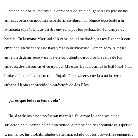
«Estaban a unos 50 metros a la derecha y delante del general en jefe de las
armas cubanas cuando, sin saberlo, presentaron un blanco excelente a la
avanzada española, que estaba envuelta por los yerbazales del campo de
batalla. En la mano Martí solo llevaba, aquel mediodía, su revólver colt con
empuñadura de chapas de nácar, regalo de Panchito Gómez Toro. Al pasar
entre un dagame seco y un fustete corpulento caído, los disparos de los
emboscados dieron en el cuerpo del Maestro. La luz cenital lo bañó, soltó las
bridas del corcel, y su cuerpo aflojado fue a yacer sobre la amada tierra
cubana. Había acontecido la catástrofe de dos Ríos.
—¿Cree que todavía tenía vida?
—No, dos de los disparos fueron mortales. Su arrojo lo conduce a una
situación en el campo de batalla donde la intensidad del combate es superior
y, por tanto, las probabilidades de ser impactado por los proyectiles enemigos