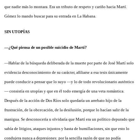
que nadie más lo montara. Era un tributo de respeto y cariño hacia Martí.
Gómez lo mando buscar para su entrada en La Habana.
SIN UTOPÍAS
—¿Qué piensa de un posible suicidio de Martí?
—Hablar de la búsqueda deliberada de la muerte por parte de José Martí solo
evidencia desconocimiento de su carácter, afiliarse a esa tesis únicamente
puede conducir a pensar que lo suyo —y lo de todo revolucionario auténtico
— consistía en utopías y que en él todo emergía de una veta romántica.
Después de la acción de Dos Ríos solo quedaría un arrebato hijo de la
frustración, de la obcecación, de la desilusión, porque lo hacían salir de la
manigua. Se desconocería u olvidaría que Martí era un político depurado que
sabía de litigios, ataques injustos y hasta de humillaciones, sin que esto lo
condujera nunca a depresiones: por la sencilla razón de que no podía