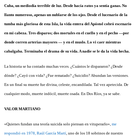
Cuba, un mediodía terrible de luz. Desde hacía ratos ya sentía ganas. No
llanto numeroso, apenas un nublarse de los ojos. Desde el lucenario de la
tumba más gloriosa de esta Isla, la vida entera del Apóstol cobró escenario
en mi cabeza. Tres disparos; dos mortales en el cuello y en el pecho —por
donde corren arterias mayores — y en el muslo. Lo vi caer mientras
cabalgaba. Terminaba el drama de su vida. A nadie se le da la vida hecha.
La historia se ha contado muchas veces. ¿Cuántos le dispararon? ¿Desde
dónde? ¿Cayó con vida? ¿Fue rematado? ¿Suicidio? Abundan las versiones.
En un final su muerte fue divina, celeste, encandilada. Tal vez apetecida. De
cualquier modo, muerte indócil, muerte osada. En Dos Ríos, ya se sabe.
VALOR MARTIANO
«Quienes fundan una teoría suicida solo piensan en vituperarlo»,
me
respondió en 1978, Raúl García Martí
, uno de los 18 sobrinos de nuestro