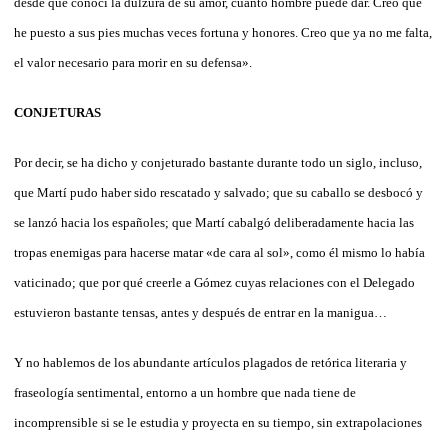
desde que conocí la dulzura de su amor, cuanto hombre puede dar. Creo que
he puesto a sus pies muchas veces fortuna y honores. Creo que ya no me falta,
el valor necesario para morir en su defensa».
CONJETURAS
Por decir, se ha dicho y conjeturado bastante durante todo un siglo, incluso,
que Martí pudo haber sido rescatado y salvado; que su caballo se desbocó y
se lanzó hacia los españoles; que Martí cabalgó deliberadamente hacia las
tropas enemigas para hacerse matar «de cara al sol», como él mismo lo había
vaticinado; que por qué creerle a Gómez cuyas relaciones con el Delegado
estuvieron bastante tensas, antes y después de entrar en la manigua…
Y no hablemos de los abundante artículos plagados de retórica literaria y
fraseología sentimental, entorno a un hombre que nada tiene de
incomprensible si se le estudia y proyecta en su tiempo, sin extrapolaciones