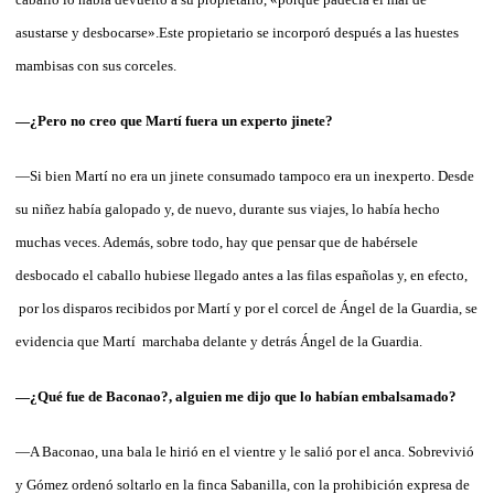
asustarse y desbocarse».Este propietario se incorporó después a las huestes
mambisas con sus corceles.
—¿Pero no creo que Martí fuera un experto jinete?
—Si bien Martí no era un jinete consumado tampoco era un inexperto. Desde
su niñez había galopado y, de nuevo, durante sus viajes, lo había hecho
muchas veces. Además, sobre todo, hay que pensar que de habérsele
desbocado el caballo hubiese llegado antes a las filas españolas y, en efecto,
por los disparos recibidos por Martí y por el corcel de Ángel de la Guardia, se
evidencia que Martí marchaba delante y detrás Ángel de la Guardia.
—¿Qué fue de Baconao?, alguien me dijo que lo habían embalsamado?
—A Baconao, una bala le hirió en el vientre y le salió por el anca. Sobrevivió
y Gómez ordenó soltarlo en la finca Sabanilla, con la prohibición expresa de