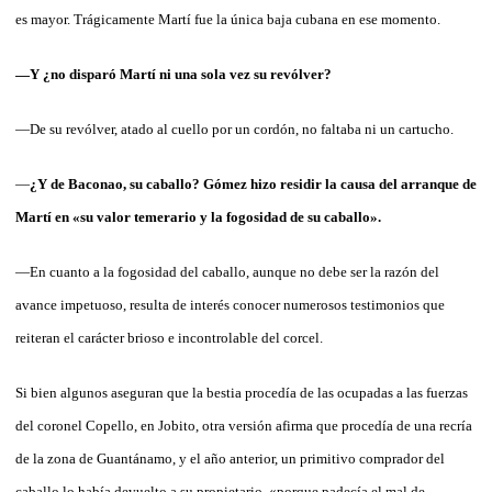
es mayor. Trágicamente Martí fue la única baja cubana en ese momento.
—Y ¿no disparó Martí ni una sola vez su revólver?
—De su revólver, atado al cuello por un cordón, no faltaba ni un cartucho.
—
¿Y de Baconao, su caballo? Gómez hizo residir la causa del arranque de
Martí en «su valor temerario y la fogosidad de su caballo».
—En cuanto a la fogosidad del caballo, aunque no debe ser la razón del
avance impetuoso, resulta de interés conocer numerosos testimonios que
reiteran el carácter brioso e incontrolable del corcel.
Si bien algunos aseguran que la bestia procedía de las ocupadas a las fuerzas
del coronel Copello, en Jobito, otra versión afirma que procedía de una recría
de la zona de Guantánamo, y el año anterior, un primitivo comprador del
caballo lo había devuelto a su propietario, «porque padecía el mal de