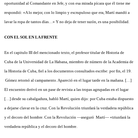
oportunidad al Comandante en Jefe, y con esa mirada pícara que él tiene me
respondió: «A lo mejor, con lo limpio y escrupuloso que era, Martí mandó a
lavar la ropa de tantos días…» Y no deja de tener razón, es una posibilidad.
CON EL SOL EN LA FRENTE
En el capitulo III del mencionado texto, el profesor titular de Historia de
Cuba de la Universidad de La Habana, miembro de número de la Academia de
la Historia de Cuba, fiel a los documentos consultados escribe: por fin, el 19.
Gómez retornó al campamento. Apareció en el lugar tarde en la mañana. […]
El encuentro derivó en un pase de revista a las tropas agrupadas en el lugar
[…] desde su cabalgadura, habló Martí, quien dijo: por Cuba estaba dispuesto
a dejarse clavar en la cruz. Con la Revolución triunfará la verdadera república
y el decoro del hombre. Con la Revolución —aseguró Martí— «triunfará la
verdadera república y el decoro del hombre.