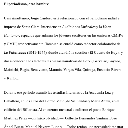
El periodismo, otra hambre
Casi simultáneo, Jorge Cardoso está relacionado con el periodismo radial e
impreso de Santa Clara. Interviene en
Audiciones Umbrales
y la
Hora
Hontanar
, espacios que animan los jóvenes escritores en las emisoras CMHW
y CMHI, respectivamente. También se enroló como redactor-colaborador de
La Publicidad
(1941-1944), donde atendió la sección «El Cuento de Hoy», y
dio a conocer a los lectores las piezas narrativas de Gorki, Gervaise, Gaynor,
Mainichi, Regis, Benavente, Maurois, Vargas Vila, Quiroga, Eustacio Rivera
y Rulfo…
Durante ese período asumió las tertulias literarias de la Academia Luz y
Caballero, en los altos del Correo Viejo, de Villuendas y Marta Abreu, en el
edificio del Billarista. Al encuentro mensual acudieron el poeta Enrique
Martínez Pérez —un lírico olvidado—, Gilberto Hernández Santana, José
Ángel Buesa, Manuel Navarro Luna y… Todos tenían una necesidad: mostrar