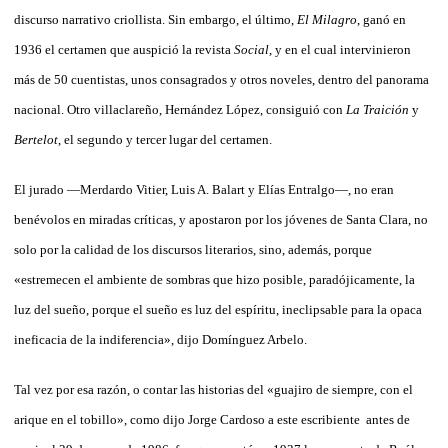
discurso narrativo criollista. Sin embargo, el último,
El Milagro
, ganó en
1936 el certamen que auspició la revista
Social
, y en el cual intervinieron
más de 50 cuentistas, unos consagrados y otros noveles, dentro del panorama
nacional. Otro villaclareño, Hernández López, consiguió con
La Traición
y
Bertelot
, el segundo y tercer lugar del certamen.
El jurado —Merdardo Vitier, Luis A. Balart y Elías Entralgo—, no eran
benévolos en miradas críticas, y apostaron por los jóvenes de Santa Clara, no
solo por la calidad de los discursos literarios, sino, además, porque
«estremecen el ambiente de sombras que hizo posible, paradójicamente, la
luz del sueño, porque el sueño es luz del espíritu, ineclipsable para la opaca
ineficacia de la indiferencia», dijo Domínguez Arbelo.
Tal vez por esa razón, o contar las historias del «guajiro de siempre, con el
arique en el tobillo», como dijo Jorge Cardoso a este escribiente antes de