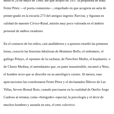
morir el 29 de mayo de 1986, fue que aceptó en 1937 la propuesta de Raúl
Ferrer Pérez —el poeta comunista—, empeñado en que acogiera un aula de
primer grado en la escuela 273 del antiguo ingenio
Narcisa
, y figurara en
calidad de maestro Cívico-Rural, misión muy poco valorada en el ámbito
personal de ambos creadores.
En el contacto de los niños, casi analfabetos y a quienes enseñó las primeras
letras, conoció las historias fabulosas de Herminio Bello, el enfermero; el
gallego Pelayo, el operario de la cachaza; de
Panchito
Muñiz, el hojalarero; o
de
Chano
Medina, el arrendatario que, en parte insustituible, encarnó a Nino,
el hombre recio que se describe en su antológico cuento. Al menos, esas
apreciaciones las corroboraron Ferrer Pérez y el declamador Dilecto de Las
Villas, Severo Bernal Ruiz, cuando precisaron en la cualidad de Onelio Jorge
Cardoso al retratar, como «fotógrafo» especial, la psicología y el decir de
muchos hombres y aunarla en uno, el ente colectivo.