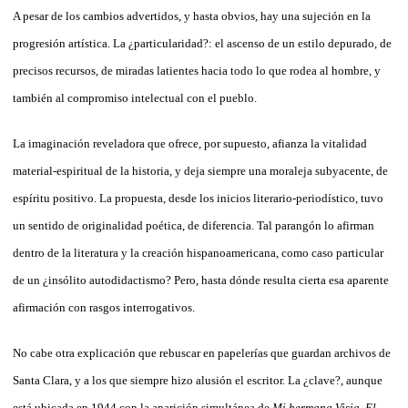
A pesar de los cambios advertidos, y hasta obvios, hay una sujeción en la
progresión artística. La ¿particularidad?: el ascenso de un estilo depurado, de
precisos recursos, de miradas latientes hacia todo lo que rodea al hombre, y
también al compromiso intelectual con el pueblo.
La imaginación reveladora que ofrece, por supuesto, afianza la vitalidad
material-espiritual de la historia, y deja siempre una moraleja subyacente, de
espíritu positivo. La propuesta, desde los inicios literario-periodístico, tuvo
un sentido de originalidad poética, de diferencia. Tal parangón lo afirman
dentro de la literatura y la creación hispanoamericana, como caso particular
de un ¿insólito autodidactismo? Pero, hasta dónde resulta cierta esa aparente
afirmación con rasgos interrogativos.
No cabe otra explicación que rebuscar en papelerías que guardan archivos de
Santa Clara, y a los que siempre hizo alusión el escritor. La ¿clave?, aunque
está ubicada en 1944 con la aparición simultánea de
Mi hermana Visia
,
El