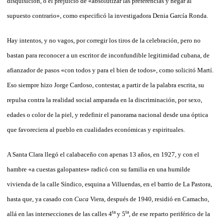
disquisición, o el prejuicio de «absolutizar las preferencias y negar al
supuesto contrario», como especificó la investigadora Denia García Ronda.
Hay intentos, y no vagos, por corregir los tiros de la celebración, pero no
bastan para reconocer a un escritor de inconfundible legitimidad cubana, de
afianzador de pasos «con todos y para el bien de todos», como solicitó Martí.
Eso siempre hizo Jorge Cardoso, contestar, a partir de la palabra escrita, su
repulsa contra la realidad social amparada en la discriminación, por sexo,
edades o color de la piel, y redefinir el panorama nacional desde una óptica
que favoreciera al pueblo en cualidades económicas y espirituales.
A Santa Clara llegó el calabaceño con apenas 13 años, en 1927, y con el
hambre «a cuestas galopantes» radicó con su familia en una humilde
vivienda de la calle Síndico, esquina a Villuendas, en el barrio de La Pastora,
hasta que, ya casado con
Cuca
Viera, después de 1940, residió en Camacho,
ta
ta
allá en las intersecciones de las calles 4
y 5
, de ese reparto periférico de la