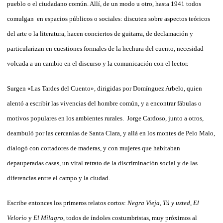
pueblo o el ciudadano común. Allí, de un modo u otro, hasta 1941 todos
comulgan en espacios públicos o sociales: discuten sobre aspectos teóricos
del arte o la literatura, hacen conciertos de guitarra, de declamación y
particularizan en cuestiones formales de la hechura del cuento, necesidad
volcada a un cambio en el discurso y la comunicación con el lector.
Surgen «Las Tardes del Cuento», dirigidas por Domínguez Arbelo, quien
alentó a escribir las vivencias del hombre común, y a encontrar fábulas o
motivos populares en los ambientes rurales. Jorge Cardoso, junto a otros,
deambuló por las cercanías de Santa Clara, y allá en los montes de Pelo Malo,
dialogó con cortadores de maderas, y con mujeres que habitaban
depauperadas casas, un vital retrato de la discriminación social y de las
diferencias entre el campo y la ciudad.
Escribe entonces los primeros relatos cortos:
Negra Vieja
,
Tú y usted
,
El
Velorio
y
El Milagro
, todos de índoles costumbristas, muy próximos al