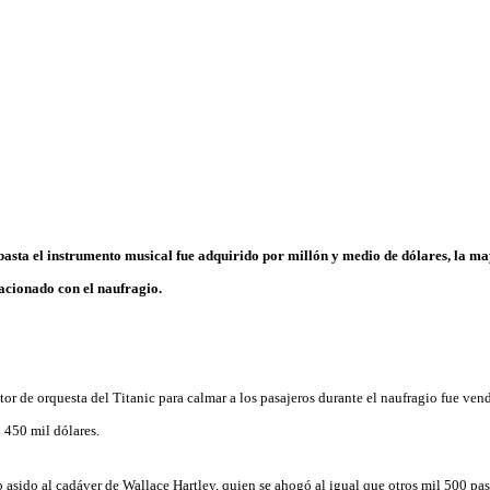
basta el instrumento musical fue adquirido por millón y medio de dólares, la m
acionado con el naufragio.
ctor de orquesta del Titanic para calmar a los pasajeros durante el naufragio fue ven
 450 mil dólares.
 asido al cadáver de Wallace Hartley, quien se ahogó al igual que otros mil 500 pasa