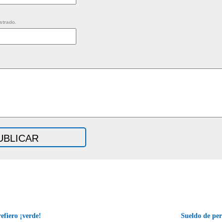
strado.
efiero ¡verde!
Sueldo de pe