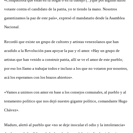
«Compatriota que estás en tu hogar o en tu trabajo (...) que por alguna razón
votaste contra el candidato de la patria, yo te tiendo la mano. Nosotros
garantizamos la paz de este país», expresó el mandatario desde la Asamblea
Nacional.
Recordó que existe un grupo de cultores y artistas venezolanos que han
acudido a la Revolución para apoyar la paz y el amor. «Hay un grupo de
artistas que han venido a construir patria, allí se ve el amor de este pueblo;
por eso los llamo a trabajar todos e incluso a los que no votaron por nosotros,
acá los esperamos con los brazos abiertos».
«Vamos a unirnos con amor en base a los consejos comunales, al pueblo y al
testamento político que nos dejó nuestro gigante político, comandante Hugo
Chávez».
Maduro, alertó al pueblo que «no se deje inocular el odio y la intolerancia»