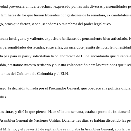
riedad provocara un fuerte rechazo, expresado por las más diversas personalidades pol
familiares de los que fueron liberados por gestiones de la senadora, ex candidatos a
o, otros que fueron, o son, senadores o miembros del poder legislativo.
sona inteligente y valiente, expositora brillante, de pensamiento bien articulado.
s personalidades destacadas, entre ellas, un sacerdote jesuita de notable honestid
a paz para su país y solicitaban la colaboración de Cuba, recordando que durante añ
a, prestamos nuestro territorio y nuestra colaboración para las reuniones que tuvie
entantes del Gobierno de Colombia y el ELN.
go, la decisión tomada por el Procurador General, que obedece a la política oficial
nkis.
s tintas, y diré lo que pienso. Hace sólo una semana, estaba a punto de iniciarse el
 Asamblea General de Naciones Unidas. Durante tres días, se habían discutido las pe
l Milenio, y el jueves 23 de septiembre se iniciaba la Asamblea General, con la part