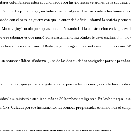
tares colombianos estén abochornados por las grotescas versiones de la supuesta b
 Suárez. En primer lugar, no hubo combate alguno. Fue un burdo y bochornoso ases
zado con el parte de guerra con que la autoridad oficial informó la noticia y otras 
 ‘Mono Jojoy’, murió por ‘aplastamiento’ cuando [...] la construcción en la que est
ue sabemos es que murió por aplastamiento, su búnker le cayó encima’, [...] ‘no 
o declaró a la emisora Caracol Radio, según la agencia de noticias norteamericana AP
n un nombre bíblico «Sodoma», una de las dos ciudades castigadas por sus pecados, 
ta por contar, que ya hasta el gato lo sabe, porque los propios yankis lo han public
dos le suministró a su aliado más de 30 bombas inteligentes. En las botas que le su
n un GPS. Guiadas por ese instrumento, las bombas programadas estallaron en el ca
 mundo la verdad? ¿Por qué sugieren una batalla que nunca tuvo lugar?