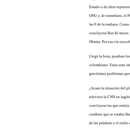
Estado o de altos represen
ONU y, de inmediato, el P
las 9 de la mañana. Como 
concluyera Ban Ki-moon. I
Obama. Por esa vía escuché
Llegó la hora, pasaban lo
colombiano. Estas eran im
gravísimos problemas que
¿Acaso la situación del p
televisor la CNN en inglé
concluyera las que emitía
combate que se estaba lib
de las palabras y el estilo