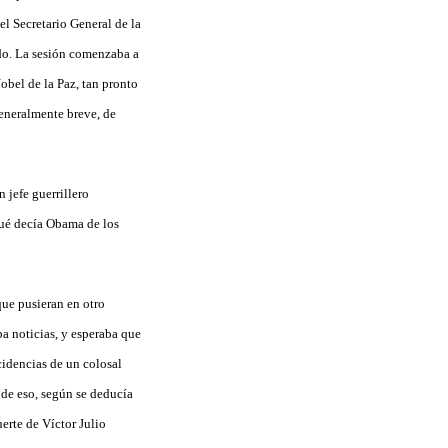
el Secretario General de la
do. La sesión comenzaba a
obel de la Paz, tan pronto
eneralmente breve, de
 jefe guerrillero
qué decía Obama de los
que pusieran en otro
a noticias, y esperaba que
cidencias de un colosal
 de eso, según se deducía
uerte de Víctor Julio