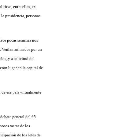
íticas, entre ellas, ex
 la presidencia, personas
 Hace pocas semanas nos
ad. Venían animados por un
os, y a solicitud del
ron lugar en la capital de
 de ese país virtualmente
 debate general del 65
nosas metas de los
icipación de los Jefes de