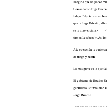
Imagino que no pocos mili
Comandante Jorge Briceño
Edgar Cely, tal vez embara
que: «Jorge Briceño, alias
se le vino encima.» «‘o q
tiro en la cabeza’». Así l
A la operación le pusiero
de fuego y azufre.
Lo más grave es lo que fal
El gobierno de Estados Uni
guerrillero, le instalaro
Jorge Briceño.
¿Por qué no se explica al