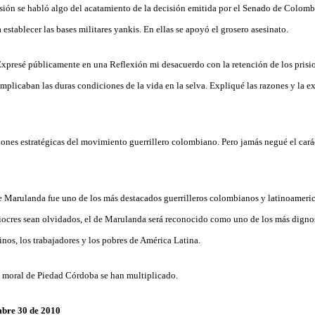
sión se habló algo del acatamiento de la decisión emitida por el Senado de Colombi
 establecer las bases militares yankis. En ellas se apoyó el grosero asesinato.
Expresé públicamente en una Reflexión mi desacuerdo con la retención de los prisio
 implicaban las duras condiciones de la vida en la selva. Expliqué las razones y la e
iones estratégicas del movimiento guerrillero colombiano. Pero jamás negué el cará
e Marulanda fue uno de los más destacados guerrilleros colombianos y latinoamer
ocres sean olvidados, el de Marulanda será reconocido como uno de los más dignos
inos, los trabajadores y los pobres de América Latina.
ad moral de Piedad Córdoba se han multiplicado.
mbre 30 de 2010