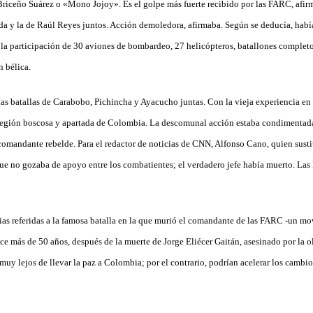
Briceño Suárez o «Mono Jojoy». Es el golpe más fuerte recibido por las FARC, afirm
 y la de Raúl Reyes juntos. Acción demoledora, afirmaba. Según se deducía, habí
la participación de 30 aviones de bombardeo, 27 helicópteros, batallones completos
 bélica.
as batallas de Carabobo, Pichincha y Ayacucho juntas. Con la vieja experiencia en 
 región boscosa y apartada de Colombia. La descomunal acción estaba condimentad
l comandante rebelde. Para el redactor de noticias de CNN, Alfonso Cano, quien sust
 que no gozaba de apoyo entre los combatientes; el verdadero jefe había muerto. La
ias referidas a la famosa batalla en la que murió el comandante de las FARC -un m
e más de 50 años, después de la muerte de Jorge Eliécer Gaitán, asesinado por la ol
uy lejos de llevar la paz a Colombia; por el contrario, podrían acelerar los cambio