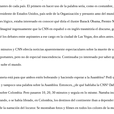
tantes de cada país. El primero en hacer uso de la palabra sería, como es costumbre, 
residente de Estados Unidos, país sede de la Organización y presunto amo del mun
es lógico, estaba interesado en conocer qué diría el ilustre Barack Obama, Premio N
maginé ingenuamente que la CNN en español o en inglés trasmitiría el discurso, g
 los debates entre aspirantes a ese cargo en la ciudad de Las Vegas, dos años antes.
s minutos y CNN ofrecía noticias aparentemente espectaculares sobre la muerte de un
portantes, pero no de especial trascendencia. Continuaba yo interesado por saber 
 sufre el mundo.
laneta está para que ambos estén bobeando y haciendo esperar a la Asamblea? Pedí 
s y tampoco una palabra sobre la Asamblea. Entonces, ¿de qué hablaba la CNN? Dab
 sobre Colombia. Pero pasaron 10, 20, 30 minutos y seguía en lo mismo. Narraba in
rando, o se había librado, en Colombia, los destinos del continente iban a depender
 de la narración del locutor. Se mostraban fotos y filmes en todos los colores de la m