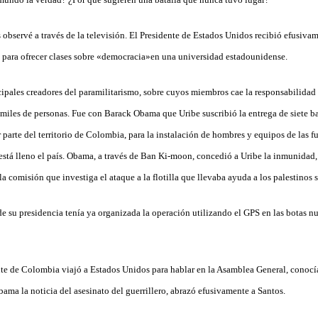
observé a través de la televisión. El Presidente de Estados Unidos recibió efusiva
 para ofrecer clases sobre «democracia»en una universidad estadounidense.
cipales creadores del paramilitarismo, sobre cuyos miembros cae la responsabilidad 
miles de personas. Fue con Barack Obama que Uribe suscribió la entrega de siete ba
 parte del territorio de Colombia, para la instalación de hombres y equipos de las 
está lleno el país. Obama, a través de Ban Ki-moon, concedió a Uribe la inmunida
la comisión que investiga el ataque a la flotilla que llevaba ayuda a los palestinos 
de su presidencia tenía ya organizada la operación utilizando el GPS en las botas n
e de Colombia viajó a Estados Unidos para hablar en la Asamblea General, conocía
ama la noticia del asesinato del guerrillero, abrazó efusivamente a Santos.