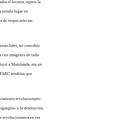
aba el locutor, supera la
a tenido lugar un
 de tropas selectas
estas lides, no concebía
a con imágenes de todo
ituyó a Marulanda, era un
s FARC tendrían que
ovimiento revolucionario
igarquía- y la destitución
s revolucionarios en ese