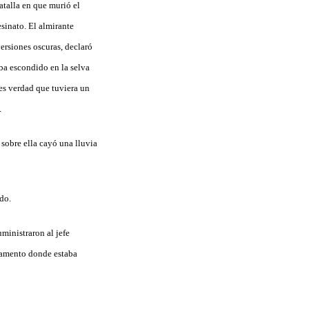
atalla en que murió el
inato. El almirante
versiones oscuras, declaró
aba escondido en la selva
es verdad que tuviera un
.
sobre ella cayó una lluvia
ado.
ministraron al jefe
mpamento donde estaba