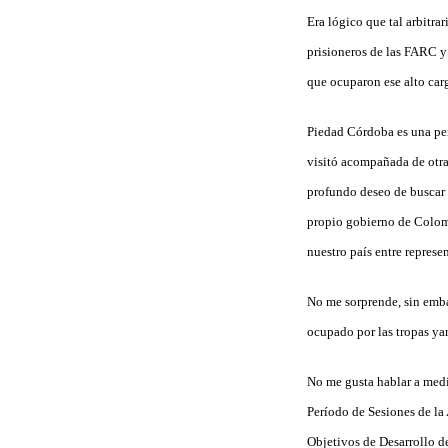
Era lógico que tal arbitra
prisioneros de las FARC y 
que ocuparon ese alto carg
Piedad Córdoba es una per
visitó acompañada de otra
profundo deseo de buscar l
propio gobierno de Colombi
nuestro país entre repres
No me sorprende, sin embar
ocupado por las tropas ya
No me gusta hablar a media
Período de Sesiones de la
Objetivos de Desarrollo de