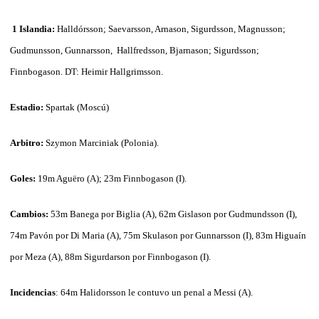
1 Islandia:
Halldórsson; Saevarsson, Arnason, Sigurdsson, Magnusson;
Gudmunsson, Gunnarsson, Hallfredsson, Bjarnason; Sigurdsson;
Finnbogason. DT: Heimir Hallgrimsson.
Estadio:
Spartak (Moscú)
Arbitro:
Szymon Marciniak (Polonia).
Goles:
19m Aguëro (A); 23m Finnbogason (I).
Cambios:
53m Banega por Biglia (A), 62m Gislason por Gudmundsson (I),
74m Pavón por Di Maria (A), 75m Skulason por Gunnarsson (I), 83m Higuaín
por Meza (A), 88m Sigurdarson por Finnbogason (I).
Incidencias
: 64m Halidorsson le contuvo un penal a Messi (A).