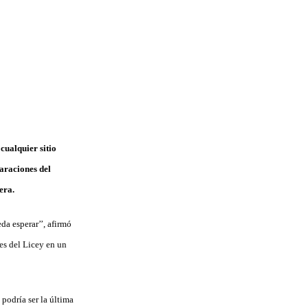
cualquier sitio
araciones del
era.
a esperar’’, afirmó
res del Licey en un
podría ser la última