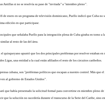
as Antillas si no se resolvía su pase de "invitada’’ a "miembro pleno’’.
 16 de enero en un programa de televisión dominicano, Puello indicó que Cuba no 
ltima edición en que participase.
ncipales que señalaba Puello para la integración plena de Cuba giraba en torno a la
imilar al resto de las del área.
 el quisqueyano apuntó que los dos principales problemas por resolver estaban en
es Ligas, una entidad a la cual están afiliados el resto de los circuitos caribeños.
 prensa cubana, son "problemas políticos que escapan a nuestro control. Más que el
ven al gobierno de Estados Unidos’’.
ró que había presentado la solicitud formal para convertirse en miembro pleno de 
cir que la solución no sucedería durante el transcurso de la Serie del Caribe, sino