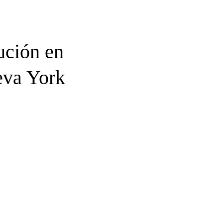
ución en
eva York