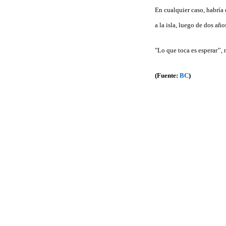
En cualquier caso, habría
a la isla, luego de dos a
"Lo que toca es esperar’’,
(Fuente:
BC
)