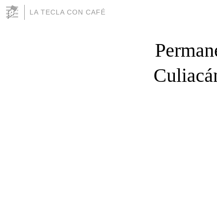
LA TECLA CON CAFÉ
Permane
Culiacá