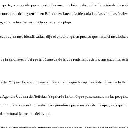
experto, reconocido por su participación en la búsqueda e identificación de los re
 miembros de la guerrilla en Bolivia, esclarecer la identidad de las víctimas fatales
po, aunque también es una labor muy compleja.
or de un mes identificarlas, dijo el experto, quien precisó que hasta el mediodía d
de la aeronave, prosigue la búsqueda de la que registra los datos, tras encontrarse l
 Adel Yzquierdo, aseguró ayer a Prensa Latina que la caja negra de voces fue halla
a Agencia Cubana de Noticias, Yzquierdo informó que ya se sumaron a las pesquisa
 también se espera la llegada de aseguradores provenientes de Europa y de especial
ltinacional fabricante del avión.
especialistas extranjeros, funcionarios responsables de la investigación insistieron 