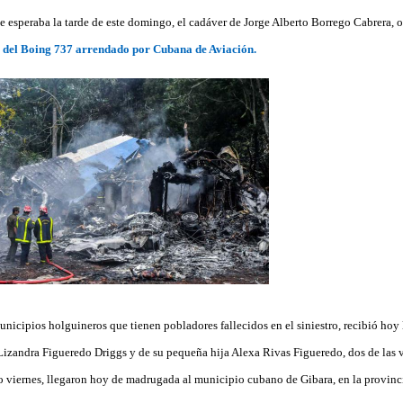
 esperaba la tarde de este domingo, el cadáver de Jorge Alberto Borrego Cabrera, o
e del Boing 737 arrendado por Cubana de Aviación.
nicipios holguineros que tienen pobladores fallecidos en el siniestro, recibió hoy 
 Lizandra Figueredo Driggs y de su pequeña hija Alexa Rivas Figueredo, dos de las v
o viernes, llegaron hoy de madrugada al municipio cubano de Gibara, en la provinc