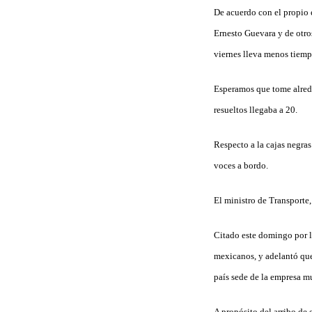
De acuerdo con el propio 
Ernesto Guevara y de otros
viernes lleva menos tiem
Esperamos que tome alreded
resueltos llegaba a 20.
Respecto a la cajas negras 
voces a bordo.
El ministro de Transporte,
Citado este domingo por l
mexicanos, y adelantó que
país sede de la empresa mu
A propósito del arribo de 