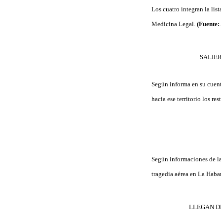
Los cuatro integran la lis
Medicina Legal.
(Fuente
SALIE
Según informa en su cuenta
hacia ese territorio los re
Según informaciones de la 
tragedia aérea en La Haba
LLEGAN D