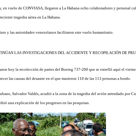
hoy, en vuelo de CONVIASA, llegaron a La Habana ocho colaboradores y personal c
 reciente tragedia aérea en La Habana.
uro y las autoridades venezolanos facilitaron este vuelo humanitario.
INÚAN LAS INVESTIGACIONES DEL ACCIDENTE Y RECOPILACIÓN DE PR
ron hoy la recolección de partes del Boeing 737-200 que se estrelló aquí el vierne
recer las causas del desastre en el que murieron 110 de las 113 personas a bordo.
cubano, Salvador Valdés, acudió a la zona de la tragedia del avión arrendado por C
ibió una explicación de los progresos en las pesquisas.