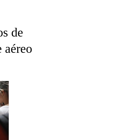
os de
e aéreo