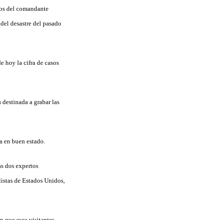
stos del comandante
 del desastre del pasado
e hoy la cifra de casos
a destinada a grabar las
da en buen estado.
s dos expertos
istas de Estados Unidos,
en que esos visitantes