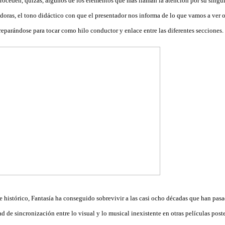
oceden, quizás, algunos de los elementos que más llaman la atención por su singul
oras, el tono didáctico con que el presentador nos informa de lo que vamos a ver o
preparándose para tocar como hilo conductor y enlace entre las diferentes secciones.
je histórico, Fantasía ha conseguido sobrevivir a las casi ocho décadas que han pasa
de sincronización entre lo visual y lo musical inexistente en otras películas poste