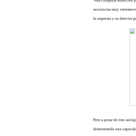
esta compleja ambición pr
secuencias muy estremeced
la orquesta y su director 
Pero a pesar de este ancla
demostrando una capacidad 