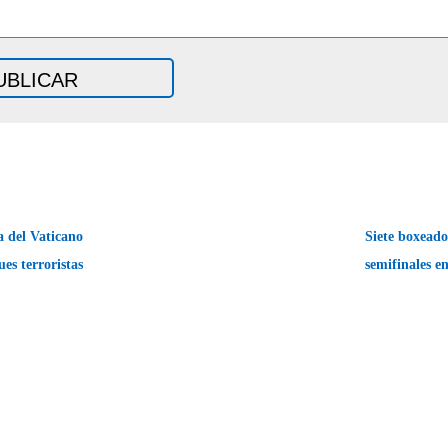
 del Vaticano
Siete boxeado
es terroristas
semifinales 