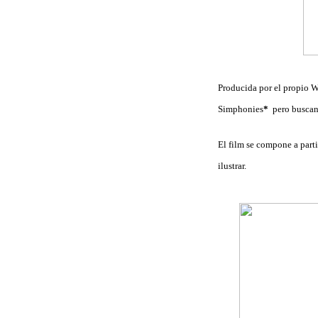
Producida por el propio W
Simphonies
*
pero buscand
El film se compone a part
ilustrar.