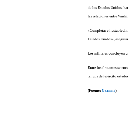
de los Estados Unidos, han
las relaciones entre Wash
«Completar el restablecim
Estados Unidos», asegura
Los militares concluyen ur
Entre los firmantes se enc
rangos del ejército estado
(Fuente:
Granma
)