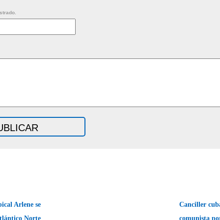
strado.
cal Arlene se
Canciller cub
tlántico Norte
comunista po