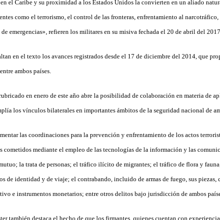
en el Caribe y su proximidad a los Estados Unidos la convierten en un aliado natura
entes como el terrorismo, el control de las fronteras, enfrentamiento al narcotráfico
e emergencias», refieren los militares en su misiva fechada el 20 de abril del 2017
altan en el texto los avances registrados desde el 17 de diciembre del 2014, que pro
entre ambos países.
 rubricado en enero de este año abre la posibilidad de colaboración en materia de 
mplía los vínculos bilaterales en importantes ámbitos de la seguridad nacional de a
mentar las coordinaciones para la prevención y enfrentamiento de los actos terroristas
tos cometidos mediante el empleo de las tecnologías de la información y las comuni
utuo; la trata de personas; el tráfico ilícito de migrantes; el tráfico de flora y fauna
os de identidad y de viaje; el contrabando, incluido de armas de fuego, sus piezas
tivo e instrumentos monetarios; entre otros delitos bajo jurisdicción de ambos país
er también destaca el hecho de que los firmantes, quienes cuentan con experiencia 