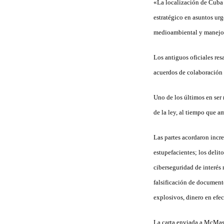
«La localización de Cuba 
estratégico en asuntos urg
medioambiental y manejo d
Los antiguos oficiales res
acuerdos de colaboración 
Uno de los últimos en ser
de la ley, al tiempo que a
Las partes acordaron incre
estupefacientes; los deli
ciberseguridad de interés m
falsificación de document
explosivos, dinero en efec
La carta enviada a McMast