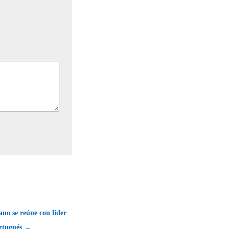
ano se reúne con líder
rtugués →