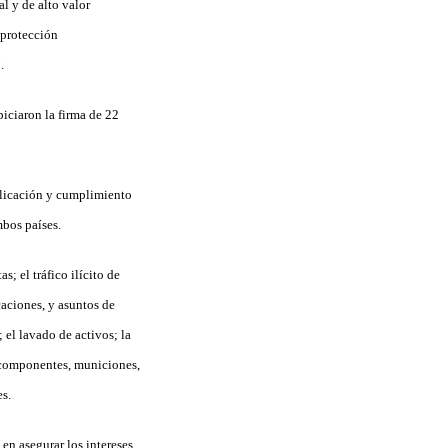
l y de alto valor
, protección
.
piciaron la firma de 22
aplicación y cumplimiento
mbos países.
; el tráfico ilícito de
caciones, y asuntos de
; el lavado de activos; la
, componentes, municiones,
es.
en asegurar los intereses