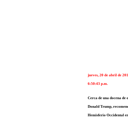
jueves, 20 de abril de 20
6:50:43 p.m.
Cerca de una docena de o
Donald Trump, recomendan
Hemisferio Occidental en 