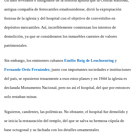
Un dato revelador e indignante de la historia apunta que la Central Railroad,
antigua compañía de ferrocarriles estadounidense, dictó la expropiación
forzosa de la iglesia y del hospital con el objetivo de convertirlos en
depósitos mercantiles. Así, increíblemente comienzan los intentos de
demolición, ya que se consideraron los inmuebles carentes de valores
patrimoniales.
Sin embargo, los eminentes cubanos
Emilio Roig
de Leuchsenring
y
Fernando Ortiz Fernández
, junto con importantes sociedades e instituciones
del país, se opusieron tenazmente a esos estos planes y en 1944 la iglesia es
declarada Monumento Nacional, pero no así el hospital, del que por entonces
solo restaban ruinas.
Siguieron, candentes, las polémicas. No obstante, el hospital fue demolido y
se inicia la restauración del templo, del que se salva su hermosa cúpula de
base octogonal y su fachada con los detalles ornamentales.