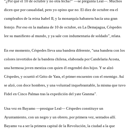
“¿Por qué el 10 de octubre y no otra fecha?” —se pregunta Leal—. Muchos
dicen que por casualidad, pero yo opino que no. El diez de octubre era el
cumpleaños de la reina Isabel II, y la monarquía habanera hacía una gran
festejo. Por eso en la mañana de 10 de octubre, en La Demajagua, Céspedes
lee su manifiesto al mundo, y ya sale con indumentaria de soldado”, relata.
En ese momento, Céspedes lleva una bandera diferente, “una bandera con los
colores invertidos de la bandera chilena, elaborada por Candelaria Acosta,
una hermosa joven mestiza con quien él engendró dos hijos. Y se alzó
Céspedes, y ocurrió el Grito de Yara, el primer encuentro con el enemigo. Así
se alzó, con doce hombres, y una voluntad inquebrantable, la misma que tuvo
Fidel en Cinco Palmas tras la expedición del yate Granma”.
Una vez en Bayamo —prosigue Leal— Céspedes constituye un
Ayuntamiento, con un negro y un obrero, por primera vez, sentados allí.
Bayamo va a ser la primera capital de la Revolución, la ciudad a la que