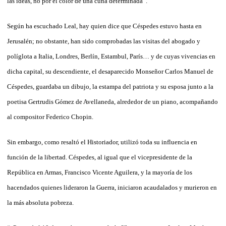
las ideas, no por el color de una cuna determinada”.
Según ha escuchado Leal, hay quien dice que Céspedes estuvo hasta en
Jerusalén; no obstante, han sido comprobadas las visitas del abogado y
políglota a Italia, Londres, Berlín, Estambul, París… y de cuyas vivencias en
dicha capital, su descendiente, el desaparecido Monseñor Carlos Manuel de
Céspedes, guardaba un dibujo, la estampa del patriota y su esposa junto a la
poetisa Gertrudis Gómez de Avellaneda, alrededor de un piano, acompañando
al compositor Federico Chopin.
Sin embargo, como resaltó el Historiador, utilizó toda su influencia en
función de la libertad. Céspedes, al igual que el vicepresidente de la
República en Armas, Francisco Vicente Aguilera, y la mayoría de los
hacendados quienes lideraron la Guerra, iniciaron acaudalados y murieron en
la más absoluta pobreza.