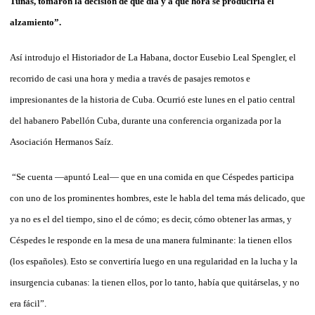
Tunas, tomaron la decisión de qué día y a qué hora se produciría el
alzamiento”.
Así introdujo el Historiador de La Habana, doctor Eusebio Leal Spengler, el
recorrido de casi una hora y media a través de pasajes remotos e
impresionantes de la historia de Cuba. Ocurrió este lunes en el patio central
del habanero Pabellón Cuba, durante una conferencia organizada por la
Asociación Hermanos Saíz.
“Se cuenta —apuntó Leal— que en una comida en que Céspedes participa
con uno de los prominentes hombres, este le habla del tema más delicado, que
ya no es el del tiempo, sino el de cómo; es decir, cómo obtener las armas, y
Céspedes le responde en la mesa de una manera fulminante: la tienen ellos
(los españoles). Esto se convertiría luego en una regularidad en la lucha y la
insurgencia cubanas: la tienen ellos, por lo tanto, había que quitárselas, y no
era fácil”.