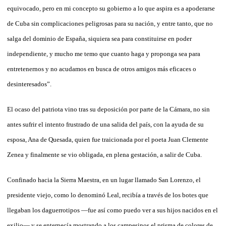
equivocado, pero en mi concepto su gobierno a lo que aspira es a apoderarse
de Cuba sin complicaciones peligrosas para su nación, y entre tanto, que no
salga del dominio de España, siquiera sea para constituirse en poder
independiente, y mucho me temo que cuanto haga y proponga sea para
entretenernos y no acudamos en busca de otros amigos más eficaces o
desinteresados”.
El ocaso del patriota vino tras su deposición por parte de la Cámara, no sin
antes sufrir el intento frustrado de una salida del país, con la ayuda de su
esposa, Ana de Quesada, quien fue traicionada por el poeta Juan Clemente
Zenea y finalmente se vio obligada, en plena gestación, a salir de Cuba.
Confinado hacia la Sierra Maestra, en un lugar llamado San Lorenzo, el
presidente viejo, como lo denominó Leal, recibía a través de los botes que
llegaban los daguerrotipos —fue así como puedo ver a sus hijos nacidos en el
exilio— y se enternecía mostrando a los campesinos el prisma de colores de