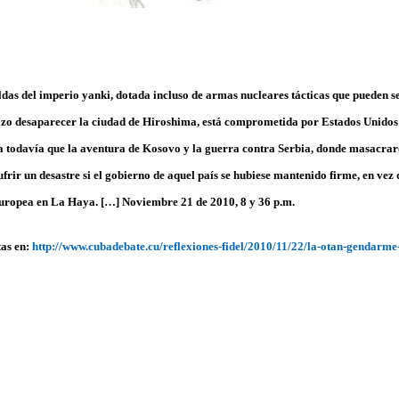
ldas del imperio yanki, dotada incluso de armas nucleares tácticas que pueden s
hizo desaparecer la ciudad de Hiroshima, está comprometida por Estados Unidos
a todavía que la aventura de Kosovo y la guerra contra Serbia, donde masacrar
ufrir un desastre si el gobierno de aquel país se hubiese mantenido firme, en vez 
a europea en La Haya. […] Noviembre 21 de 2010, 8 y 36 p.m.
tas en:
http://www.cubadebate.cu/reflexiones-fidel/2010/11/22/la-otan-gendarm