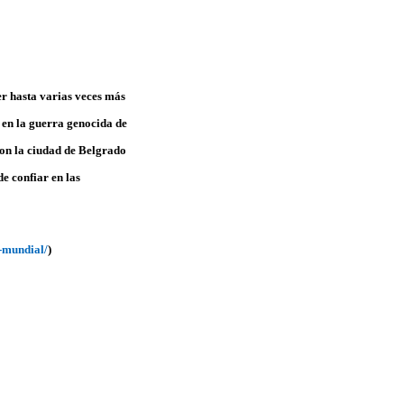
er hasta varias veces más
 en la guerra genocida de
on la ciudad de Belgrado
de confiar en las
e-mundial/
)