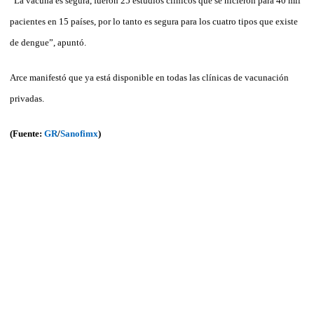
“La vacuna es segura, fueron 25 estudios clínicos que se hicieron para 40 mil
pacientes en 15 países, por lo tanto es segura para los cuatro tipos que existe
de dengue”, apuntó.
Arce manifestó que ya está disponible en todas las clínicas de vacunación
privadas.
(Fuente:
GR
/
Sanofimx
)