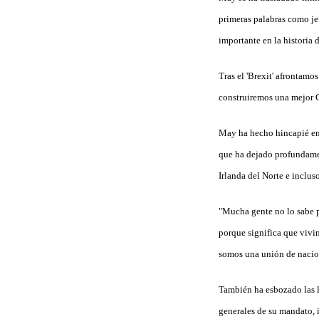
primeras palabras como j
importante en la historia 
Tras el 'Brexit' afrontamo
construiremos una mejor 
May ha hecho hincapié en 
que ha dejado profundamen
Irlanda del Norte e incluso
"Mucha gente no lo sabe p
porque significa que vivim
somos una unión de nacion
También ha esbozado las l
generales de su mandato,