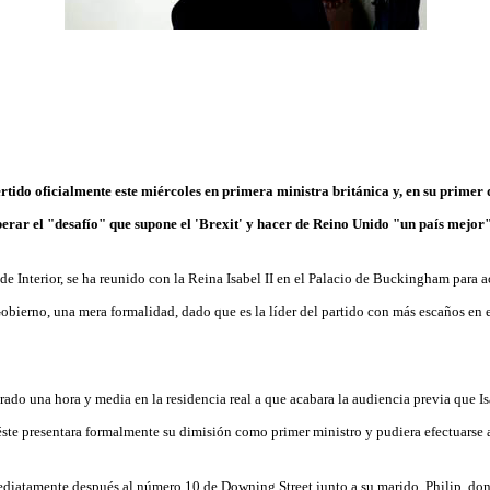
tido oficialmente este miércoles en primera ministra británica y, en su primer 
erar el "desafío" que supone el 'Brexit' y hacer de Reino Unido "un país mejor"
de Interior, se ha reunido con la Reina Isabel II en el Palacio de Buckingham para a
obierno, una mera formalidad, dado que es la líder del partido con más escaños en e
rado una hora y media en la residencia real a que acabara la audiencia previa que I
te presentara formalmente su dimisión como primer ministro y pudiera efectuarse as
ediatamente después al número 10 de Downing Street junto a su marido, Philip, do