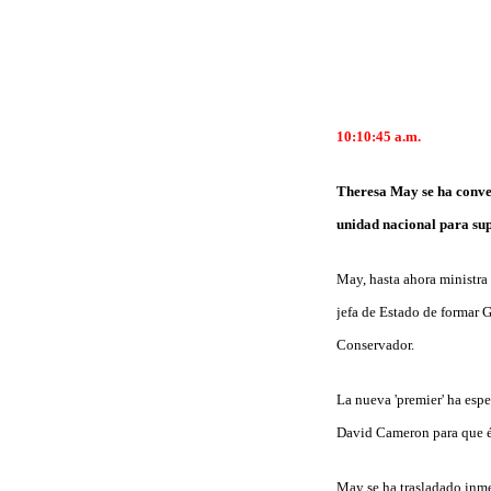
10:10:45 a.m.
Theresa May se ha conver
unidad nacional para sup
May, hasta ahora ministra 
jefa de Estado de formar G
Conservador.
La nueva 'premier' ha espe
David Cameron para que és
May se ha trasladado inm