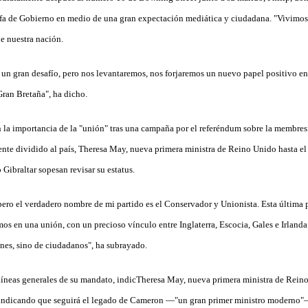
efa de Gobierno en medio de una gran expectación mediática y ciudadana. "Vivim
de nuestra nación.
s un gran desafío, pero nos levantaremos, nos forjaremos un nuevo papel positivo en 
Gran Bretaña", ha dicho.
la importancia de la "unión" tras una campaña por el referéndum sobre la membres
te dividido al país, Theresa May, nueva primera ministra de Reino Unido hasta el
 Gibraltar sopesan revisar su estatus.
ero el verdadero nombre de mi partido es el Conservador y Unionista. Esta última
os en una unión, con un precioso vínculo entre Inglaterra, Escocia, Gales e Irlanda
es, sino de ciudadanos", ha subrayado.
íneas generales de su mandato, indicTheresa May, nueva primera ministra de Reino
 indicando que seguirá el legado de Cameron —"un gran primer ministro moderno"—,