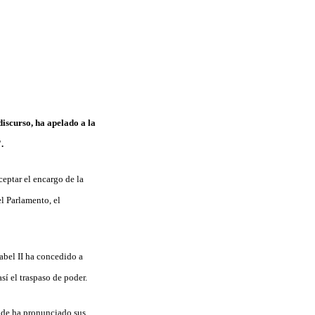
discurso, ha apelado a la
.
ceptar el encargo de la
l Parlamento, el
sabel II ha concedido a
í el traspaso de poder.
nde ha pronunciado sus