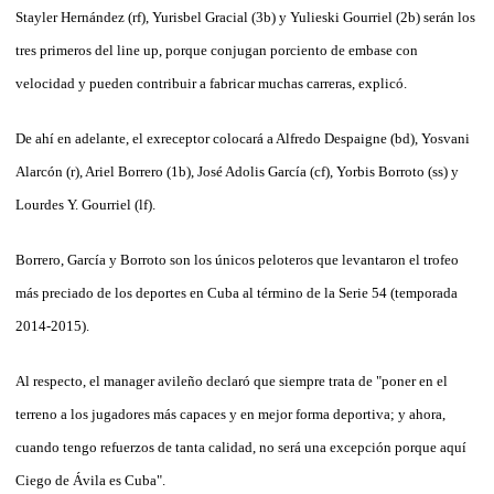
Stayler Hernández (rf), Yurisbel Gracial (3b) y Yulieski Gourriel (2b) serán los
tres primeros del line up, porque conjugan porciento de embase con
velocidad y pueden contribuir a fabricar muchas carreras, explicó.
De ahí en adelante, el exreceptor colocará a Alfredo Despaigne (bd), Yosvani
Alarcón (r), Ariel Borrero (1b), José Adolis García (cf), Yorbis Borroto (ss) y
Lourdes Y. Gourriel (lf).
Borrero, García y Borroto son los únicos peloteros que levantaron el trofeo
más preciado de los deportes en Cuba al término de la Serie 54 (temporada
2014-2015).
Al respecto, el manager avileño declaró que siempre trata de "poner en el
terreno a los jugadores más capaces y en mejor forma deportiva; y ahora,
cuando tengo refuerzos de tanta calidad, no será una excepción porque aquí
Ciego de Ávila es Cuba".