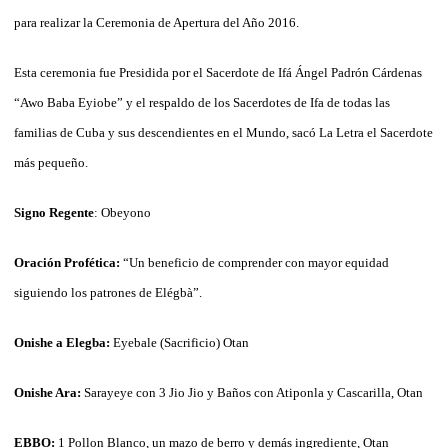
para realizar la Ceremonia de Apertura del Año 2016.
Esta ceremonia fue Presidida por el Sacerdote de Ifá Ángel Padrón Cárdenas
“Awo Baba Eyiobe” y el respaldo de los Sacerdotes de Ifa de todas las
familias de Cuba y sus descendientes en el Mundo, sacó La Letra el Sacerdote
más pequeño.
Signo Regente
: Obeyono
Oración Profética:
“Un beneficio de comprender con mayor equidad
siguiendo los patrones de Elégbà”.
Onishe a Elegba:
Eyebale (Sacrificio) Otan
Onishe Ara:
Sarayeye con 3 Jio Jio y Baños con Atiponla y Cascarilla, Otan
EBBO:
1 Pollon Blanco, un mazo de berro y demás ingrediente, Otan