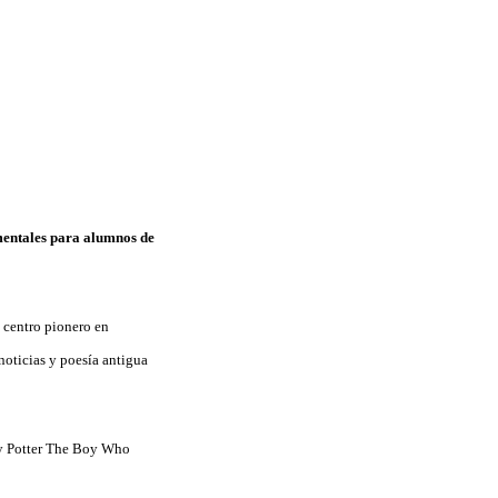
imentales para alumnos de
n centro pionero en
noticias y poesía antigua
rry Potter The Boy Who