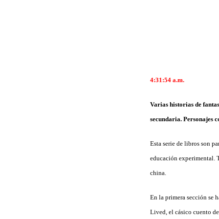
4:31:54 a.m.
Varias historias de fanta
secundaria. Personajes c
Esta serie de libros son p
educación experimental. Tr
china.
En la primera sección se 
Lived, el cásico cuento d