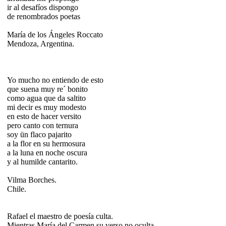
ir al desafíos dispongo
de renombrados poetas
María de los Ángeles Roccato
Mendoza, Argentina.
Yo mucho no entiendo de esto
que suena muy re´ bonito
como agua que da saltito
mi decir es muy modesto
en esto de hacer versito
pero canto con ternura
soy ün flaco pajarito
a la flor en su hermosura
a la luna en noche oscura
y al humilde cantarito.
Vilma Borches.
Chile.
Rafael el maestro de poesía culta.
Mientras María del Carmen su verso no oculta,