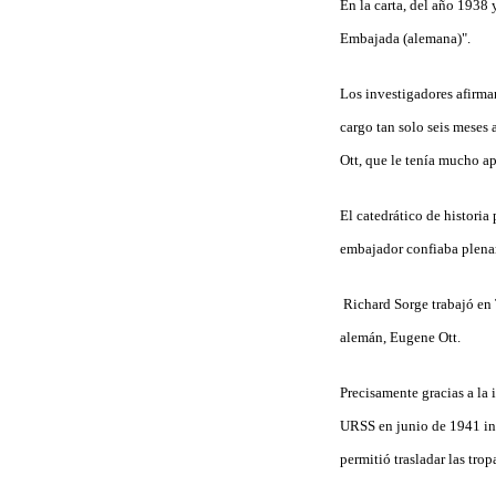
En la carta, del año 1938 
Embajada (alemana)".
Los investigadores afirma
cargo tan solo seis meses 
Ott, que le tenía mucho ap
El catedrático de histori
embajador confiaba plenam
Richard Sorge trabajó en T
alemán, Eugene Ott.
Precisamente gracias a la 
URSS en junio de 1941 inf
permitió trasladar las tro