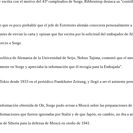
y escrita con el motivo del 43º cumpleaños de Sorge, Ribbentrop destaca su "contrib
n que es poco probable que el jefe de Exteriores alemán conociera personalmente a
antes de enviar la carta y opinan que fue escrita por la solicitud del embajador de
recio a Sorge.
a política de Alemania de la Universidad de Seijo, Nobuo Tajima, comentó que el me
ente en Sorge y apreciaba la información que él recogía para la Embajada".
okio desde 1933 en el periódico Frankfurter Zeitung, y llegó a ser el asistente pe
información obtenida de Ott, Sorge pudo avisar a Moscú sobre las preparaciones de 
ormaciones que fueron ignoradas por Stalin y de que Japón, en cambio, no iba a ata
pas de Siberia para la defensa de Moscú en otoño de 1941.