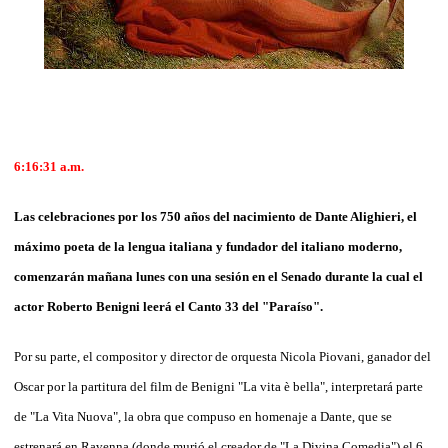
6:16:31 a.m.
Las celebraciones por los 750 años del nacimiento de Dante Alighieri, el
máximo poeta de la lengua italiana y fundador del italiano moderno,
comenzarán mañana lunes con una sesión en el Senado durante la cual el
actor Roberto Benigni leerá el Canto 33 del "Paraíso".
Por su parte, el compositor y director de orquesta Nicola Piovani, ganador del
Oscar por la partitura del film de Benigni "La vita è bella", interpretará parte
de "La Vita Nuova", la obra que compuso en homenaje a Dante, que se
estrenará en Ravenna (donde murió el creador de "La Divina Comedia") el 6