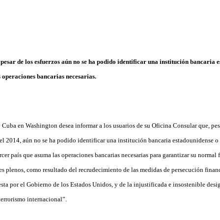
pesar de los esfuerzos aún no se ha podido identificar una institución bancaria 
 operaciones bancarias necesarias.
e Cuba en Washington desea informar a los usuarios de su Oficina Consular que, pese
el 2014, aún no se ha podido identificar una institución bancaria estadounidense o 
rcer país que asuma las operaciones bancarias necesarias para garantizar su normal
es plenos, como resultado del recrudecimiento de las medidas de persecución financ
sta por el Gobierno de los Estados Unidos, y de la injustificada e insostenible de
terrorismo internacional”.