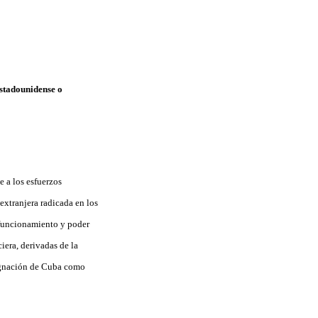
estadounidense o
 a los esfuerzos
extranjera radicada en los
 funcionamiento y poder
iera, derivadas de la
signación de Cuba como