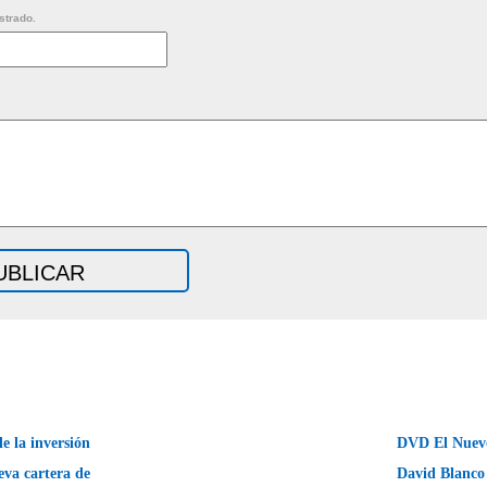
strado.
 la inversión
DVD El Nuev
eva cartera de
David Blanc