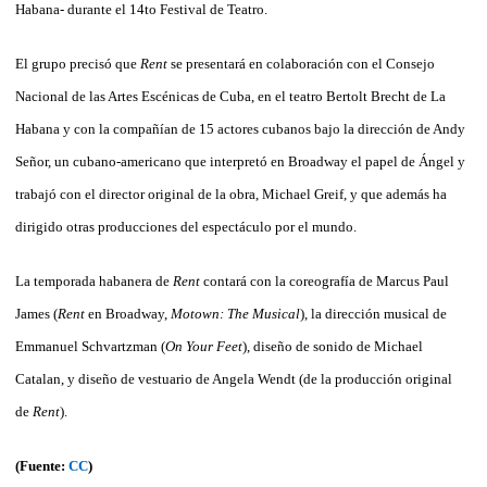
Habana- durante el 14to Festival de Teatro.
El grupo precisó que
Rent
se presentará en colaboración con el Consejo
Nacional de las Artes Escénicas de Cuba, en el teatro Bertolt Brecht de La
Habana y con la compañían de 15 actores cubanos bajo la dirección de Andy
Señor, un cubano-americano que interpretó en Broadway el papel de Ángel y
trabajó con el director original de la obra, Michael Greif, y que además ha
dirigido otras producciones del espectáculo por el mundo.
La temporada habanera de
Rent
contará con la coreografía de Marcus Paul
James (
Rent
en Broadway,
Motown: The Musical
), la dirección musical de
Emmanuel Schvartzman (
On Your Feet
), diseño de sonido de Michael
Catalan, y diseño de vestuario de Angela Wendt (de la producción original
de
Rent
).
(Fuente:
CC
)