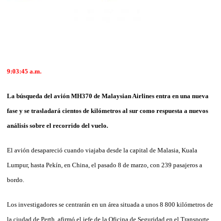
9:03:45
a.m.
La búsqueda del avión MH370 de Malaysian Airlines entra en una nueva
fase y se trasladará cientos de kilómetros al sur como respuesta a nuevos
análisis sobre el recorrido del vuelo.
El avión desapareció cuando viajaba desde la capital de Malasia, Kuala
Lumpur, hasta Pekín, en Chi­na, el pasado 8 de marzo, con 239 pasajeros a
bordo.
Los investigadores se centrarán en un área situada a unos 8 800 kilómetros de
la ciudad de Perth, afirmó el jefe de la Oficina de Se­guridad en el Transporte