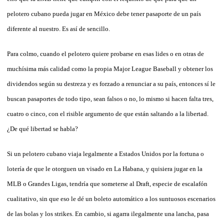
pelotero cubano pueda jugar en México debe tener pasaporte de un país
diferente al nuestro. Es así de sencillo.
Para colmo, cuando el pelotero quiere probarse en esas lides o en otras de
muchísima más calidad como la propia Major League Baseball y obtener los
dividendos según su destreza y es forzado a renunciar a su país, entonces sí le
buscan pasaportes de todo tipo, sean falsos o no, lo mismo si hacen falta tres,
cuatro o cinco, con el risible argumento de que están saltando a la libertad.
¿De qué libertad se habla?
Si un pelotero cubano viaja legalmente a Estados Unidos por la fortuna o
lotería de que le otorguen un visado en La Habana, y quisiera jugar en la
MLB o Grandes Ligas, tendría que someterse al Draft, especie de escalafón
cualitativo, sin que eso le dé un boleto automático a los suntuosos escenarios
de las bolas y los strikes. En cambio, si agarra ilegalmente una lancha, pasa