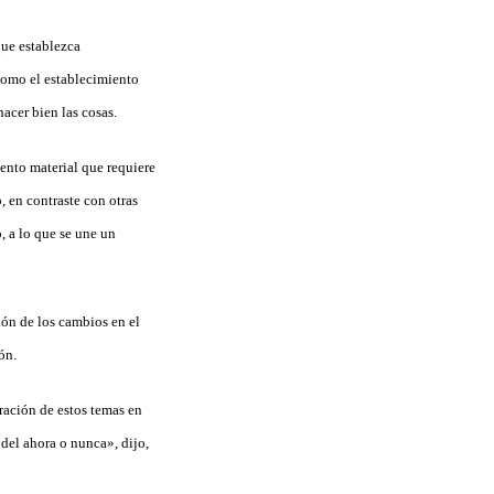
que establezca
 como el establecimiento
acer bien las cosas.
ento material que requiere
, en contraste con otras
, a lo que se une un
ión de los cambios en el
ón.
ración de estos temas en
del ahora o nunca», dijo,