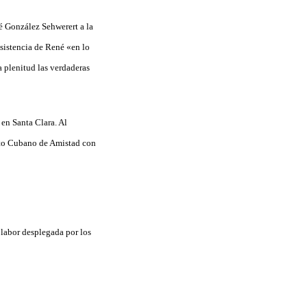
né González Sehwerert a la
nsistencia de René «en lo
a plenitud las verdaderas
 en Santa Clara. Al
ituto Cubano de Amistad con
labor desplegada por los