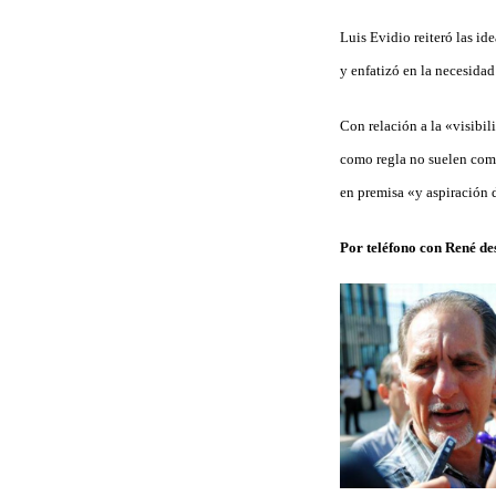
Luis Evidio reiteró las id
y enfatizó en la necesidad
Con relación a la «visibil
como regla no suelen comp
en premisa «y aspiración
Por teléfono con René d