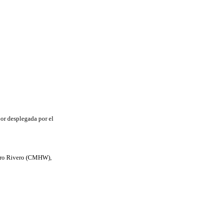
bor desplegada por el
ntero Rivero (CMHW),