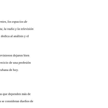
entes, los espacios de
a, la radio y la televisión
edica al análisis y el
rvinieron dejaron bien
jercicio de una profesión
cubana de hoy.
cas que dependen más de
es se consideran dueños de