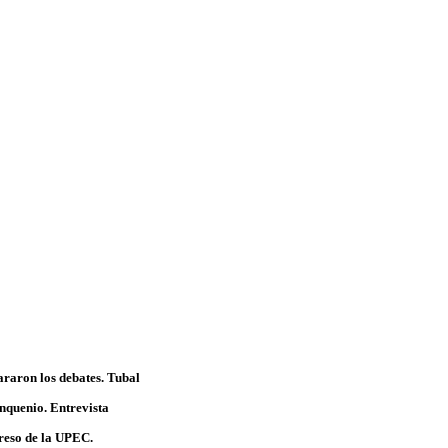
pararon los debates.
Tubal
inquenio.
Entrevista
greso de la UPEC.