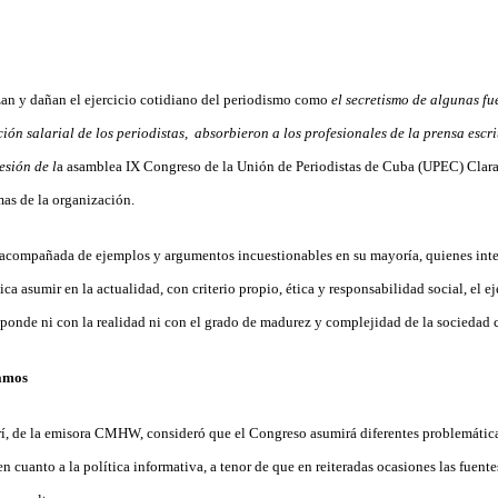
an y dañan el ejercicio cotidiano del periodismo como
el secretismo de algunas fu
ución salarial de los periodistas, absorbieron a los profesionales de la prensa escrit
esión de l
a asamblea IX Congreso de la Unión de Periodistas de Cuba (UPEC) Clara d
mas de la organización.
 acompañada de ejemplos y argumentos incuestionables en su mayoría, quienes inte
ica asumir en la actualidad, con criterio propio, ética y responsabilidad social, el e
sponde ni con la realidad ni con el grado de madurez y complejidad de la sociedad 
lamos
rí, de la emisora CMHW, consideró que el Congreso asumirá diferentes problemáti
n cuanto a la política informativa, a tenor de que en reiteradas ocasiones las fuent