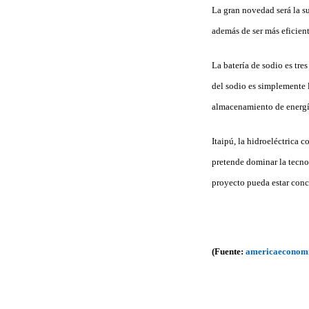
La gran novedad será la su
además de ser más eficient
La batería de sodio es tre
del sodio es simplemente 
almacenamiento de energí
Itaipú, la hidroeléctrica 
pretende dominar la tecnol
proyecto pueda estar con
(Fuente:
americaeconom