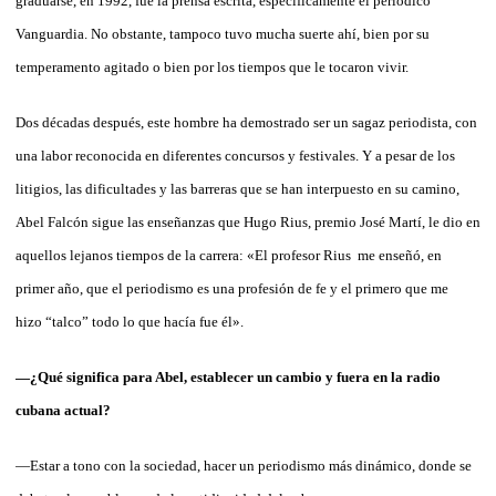
graduarse, en 1992, fue la prensa escrita, específicamente el periódico
Vanguardia. No obstante, tampoco tuvo mucha suerte ahí, bien por su
temperamento agitado o bien por los tiempos que le tocaron vivir.
Dos décadas después, este hombre ha demostrado ser un sagaz periodista, con
una labor reconocida en diferentes concursos y festivales. Y a pesar de los
litigios, las dificultades y las barreras que se han interpuesto en su camino,
Abel Falcón sigue las enseñanzas que Hugo Rius, premio José Martí, le dio en
aquellos lejanos tiempos de la carrera: «El profesor Rius me enseñó, en
primer año, que el periodismo es una profesión de fe y el primero que me
hizo “talco” todo lo que hacía fue él».
—¿Qué significa para Abel, establecer un cambio y fuera en la radio
cubana actual?
—Estar a tono con la sociedad, hacer un periodismo más dinámico, donde se