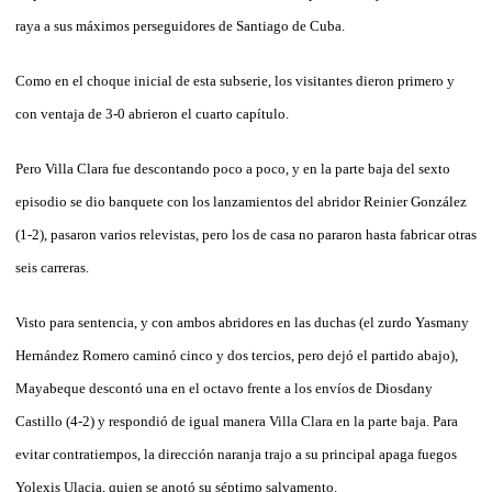
raya a sus máximos perseguidores de Santiago de Cuba.
Como en el choque inicial de esta subserie, los visitantes dieron primero y
con ventaja de 3-0 abrieron el cuarto capítulo.
Pero Villa Clara fue descontando poco a poco, y en la parte baja del sexto
episodio se dio banquete con los lanzamientos del abridor Reinier González
(1-2), pasaron varios relevistas, pero los de casa no pararon hasta fabricar otras
seis carreras.
Visto para sentencia, y con ambos abridores en las duchas (el zurdo Yasmany
Hernández Romero caminó cinco y dos tercios, pero dejó el partido abajo),
Mayabeque descontó una en el octavo frente a los envíos de Diosdany
Castillo (4-2) y respondió de igual manera Villa Clara en la parte baja. Para
evitar contratiempos, la dirección naranja trajo a su principal apaga fuegos
Yolexis Ulacia, quien se anotó su séptimo salvamento.