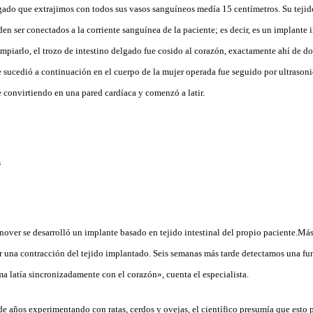
lgado que extrajimos con todos sus vasos sanguíneos medía 15 centímetros. Su tejid
n ser conectados a la corriente sanguínea de la paciente; es decir, es un implante i
impiarlo, el trozo de intestino delgado fue cosido al corazón, exactamente ahí de d
sucedió a continuación en el cuerpo de la mujer operada fue seguido por ultrasoni
 convirtiendo en una pared cardíaca y comenzó a latir.
s
nover se desarrolló un implante basado en tejido intestinal del propio paciente.Má
una contracción del tejido implantado. Seis semanas más tarde detectamos una fu
ma latía sincronizadamente con el corazón», cuenta el especialista.
e años experimentando con ratas, cerdos y ovejas, el científico presumía que esto p