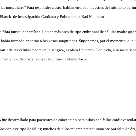
las musculares? Para responder a esto, habían enviado muestras del mismo experim
x Planck de Investigación Cardíaca y Pulmonar en Bad Nauheim.
 fibra muscular cardíaca. La una más bien de tipo embrional de células madre que 
 se había formado en torno a los vasos sanguíneos. Suponemos, por el momento, que u
partir de las células madre en la sangre», explica Haverich. Con todo, aún no se sa
 madre la orden para realizar la curiosa metamorfosis.
o fue desarrollado para pacientes de cáncer sino para niños con fallas cardiovascul
s con este tipo de fallas; muchos de ellos mueren prematuramente por falta de órga