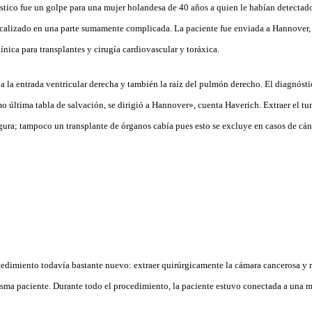
óstico fue un golpe para una mujer holandesa de 40 años a quien le habían detecta
calizado en una parte sumamente complicada. La paciente fue enviada a Hannover, 
línica para transplantes y cirugía cardiovascular y toráxica.
a la entrada ventricular derecha y también la raíz del pulmón derecho. El diagnóst
mo última tabla de salvación, se dirigió a Hannover», cuenta Haverich. Extraer el t
gura; tampoco un transplante de órganos cabía pues esto se excluye en casos de cán
edimiento todavía bastante nuevo: extraer quirúrgicamente la cámara cancerosa y r
isma paciente. Durante todo el procedimiento, la paciente estuvo conectada a un