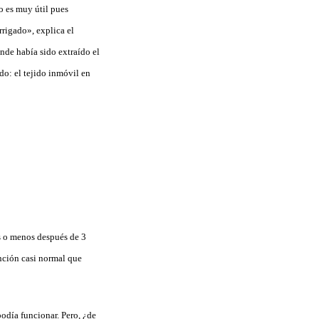
o es muy útil pues
rrigado», explica el
onde había sido extraído el
do: el tejido inmóvil en
s o menos después de 3
nción casi normal que
odía funcionar. Pero, ¿de