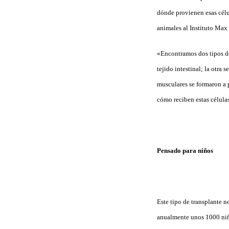
dónde provienen esas célu
animales al Instituto Ma
«Encontramos dos tipos de
tejido intestinal; la otra
musculares se formaron a 
cómo reciben estas células
Pensado para niños
Este tipo de transplante n
anualmente unos 1000 niño