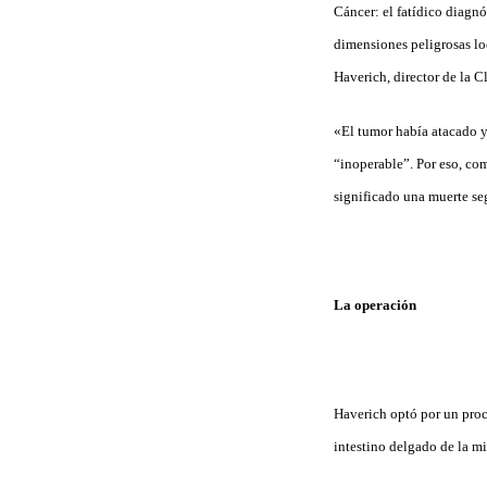
Cáncer: el fatídico diagn
dimensiones peligrosas lo
Haverich, director de la C
«El tumor había atacado y
“inoperable”. Por eso, co
significado una muerte se
La operación
Haverich optó por un proc
intestino delgado de la m