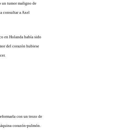
do un tumor maligno de
a consultar a Axel
ico en Holanda había sido
umor del corazón hubiese
cer.
eformarla con un trozo de
a máquina corazón-pulmón.