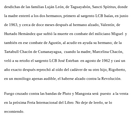
desdichas de las familias Luján León, de Taguayabón, Sancti Spíritus, donde
la madre enterró a los dos hermanos, primero al sargento LCB Isaías, en junio
de 1963, y cerca de doce meses después al hermano alzado, Valentín; de
Hurtado Hernández que sufrió la muerte en combate del miliciano Miguel y
también en ese combate de Agustín, al acudir en ayuda su hermano; de la
Tartabull Chacón de Cumanayagua, cuando la madre, Marcelina Chacón,
veló a su retoño el sargento LCB José Esteban en agosto de 1962 y casi un
año exacto después reprochó al oído del cadáver de su otro hijo, Rigoberto,
en un monólogo apenas audible, el haberse alzado contra la Revolución.
Fuego cruzado contra las bandas de Pluto y Mangosta será puesto a la venta
en la próxima Feria Internacional del Libro. No deje de leerlo, se lo
recomiendo.