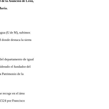
 de la Asunción de León,
María.
nagua (U de M), subimos
 donde destaca la sierra
 del departamento de igual
iderado el fundador del
a Patrimonio de la
e recoge en el área
 1524 por Francisco