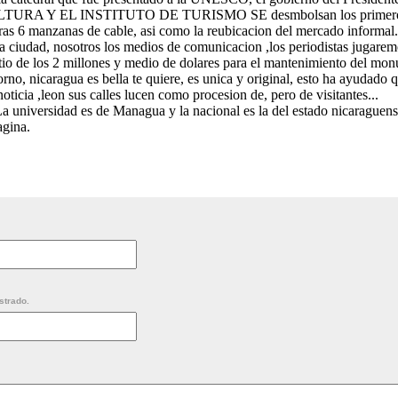
URA Y EL INSTITUTO DE TURISMO SE desmbolsan los primeros 
eras 6 manzanas de cable, asi como la reubicacion del mercado informal.
ta ciudad, nosotros los medios de comunicacion ,los periodistas jugarem
stio de los 2 millones y medio de dolares para el mantenimiento del mo
orno, nicaragua es bella te quiere, es unica y original, esto ha ayudado 
noticia ,leon sus calles lucen como procesion de, pero de visitantes...
 La universidad es de Managua y la nacional es la del estado nicaraguens
agina.
strado.