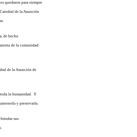
llos quedaron para siempre
 Catedral de la Asunción
ra.
ca, de hecho
a atenta de la comunidad
edral de la Asunción de
e toda la humanidad. Y
antenerla y preservarla.
 brindar sus
o.