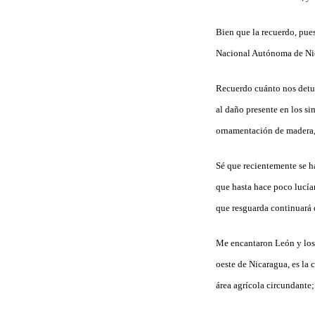
Bien que la recuerdo, pues
Nacional Autónoma de Nica
Recuerdo cuánto nos detuv
al daño presente en los s
ornamentación de madera,
Sé que recientemente se h
que hasta hace poco lucía
que resguarda
continuará 
Me encantaron León y los 
oeste de Nicaragua, es la 
área agrícola circundante;