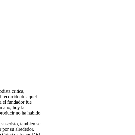
dista critica,
l recorrido de aquel
a el fundador fue
umano, hoy la
 producir no ha habido
esuscristo, tambien se
r por su alrededor.
e Ortega a traves DEL