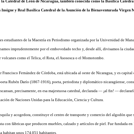
é
la Catedral de León de Nicaragua, también conocida como la Basílica Catedral
 Insigne y Real Basílica Catedral de la Asunción de la Bienaventurada Virgen 
es estudiantes de la Maestría en Periodismo organizada por la Universidad de Ma
namos imprudentemente por el embovedado techo y, desde allí, divisamos la ciudad
e volcanes como el Telica, el Rota, el Asososca o el Momotombo.
 Francisco Fernández de Córdoba, está ubicada al oeste de Nicaragua, y es capital
poeta Rubén Darío (1867-1916), poeta, periodista y diplomático nicaragüense, cons
scansan, precisamente, en esa majestuosa catedral, declarada — ¡al fin! — declararl
ación de Naciones Unidas para la Educación, Ciencia y Cultura.
nquila y acogedora, constituye el centro de transporte y comercio del algodón que s
nta con fábricas que producen muebles, calzado y artículos de piel. Fue fundada en
a habitan unos 174.051 habitantes.