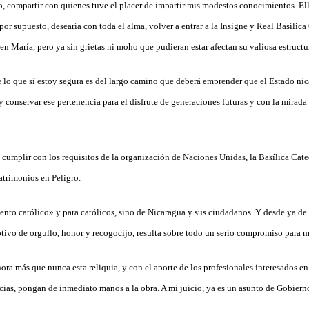
vo, compartir con quienes tuve el placer de impartir mis modestos conocimientos. E
or supuesto, desearía con toda el alma, volver a entrar a la Insigne y Real Basílica
n María, pero ya sin grietas ni moho que pudieran estar afectan su valiosa estructu
De lo que sí estoy segura es del largo camino que deberá emprender que el Estado ni
 conservar ese pertenencia para el disfrute de generaciones futuras y con la mirad
 cumplir con los requisitos de la organización de Naciones Unidas, la Basílica Cat
Patrimonios en Peligro.
nto católico» y para católicos, sino de Nicaragua y sus ciudadanos. Y desde ya d
otivo de orgullo, honor y recogocijo, resulta sobre todo un serio compromiso para m
ra más que nunca esta reliquia, y con el aporte de los profesionales interesados en
ias, pongan de inmediato manos a la obra. A mi juicio, ya es un asunto de Gobiern