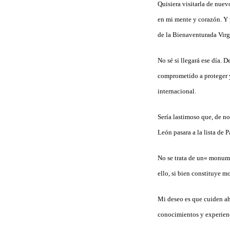
Quisiera visitarla de nue
en mi mente y corazón. Y p
de la Bienaventurada Virge
No sé si llegará ese día. 
comprometido a proteger y
internacional.
Sería lastimoso que, de no
León pasara a la lista de 
No se trata de un« monume
ello, si bien constituye m
Mi deseo es que cuiden aho
conocimientos y experienc