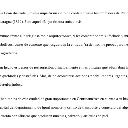
 a León iba cada jueves a impartir un ciclo de conferencias a los profesores de Per
ragua (1812). Pero aquel día, yo fui una turista más.
imos frente a la religiosa mole arquitectónica, y les comenté sobre su fachada y 
imbólicos leones de cemento que resguardan la entrada. Ya dentro, me preocuparon el
 agrietados.
an hecho esfuerzos de restauración, principalmente en las pinturas que adornaban lo
n quebradas y desteñidas. Mas, de no acometerse acciones rehabilitadoras urgentes, 
deteriorándose.
habitantes de esta ciudad de gran importancia en Centroamérica en cuanto a su hist
capital del departamento de igual nombre, y centro de transporte y comercio del al
 cuenta con fábricas que producen muebles, calzado y artículos de piel.