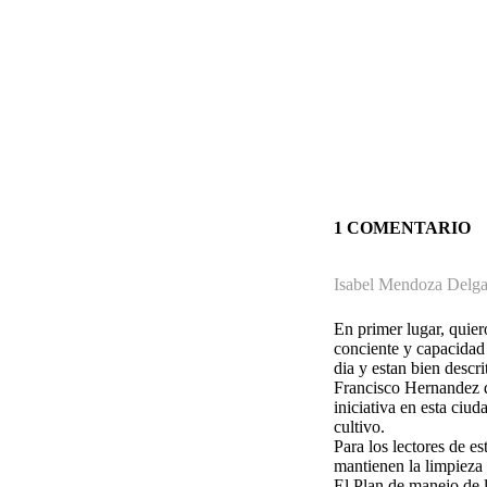
1 COMENTARIO
Isabel Mendoza Delga
En primer lugar, quier
conciente y capacidad 
dia y estan bien descr
Francisco Hernandez d
iniciativa en esta ciu
cultivo.
Para los lectores de es
mantienen la limpieza 
El Plan de manejo de 