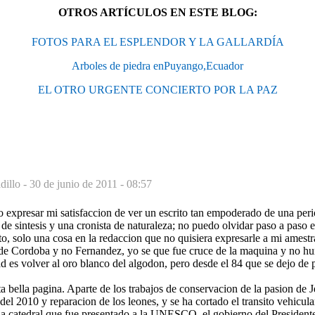
OTROS ARTÍCULOS EN ESTE BLOG:
FOTOS PARA EL ESPLENDOR Y LA GALLARDÍA
Arboles de piedra enPuyango,Ecuador
EL OTRO URGENTE CONCIERTO POR LA PAZ
dillo -
30 de junio de 2011 - 08:57
o expresar mi satisfaccion de ver un escrito tan empoderado de una perio
de sintesis y una cronista de naturaleza; no puedo olvidar paso a paso e
ito, solo una cosa en la redaccion que no quisiera expresarle a mi amestr
e Cordoba y no Fernandez, yo se que fue cruce de la maquina y no h
dad es volver al oro blanco del algodon, pero desde el 84 que se dejo de
ta bella pagina. Aparte de los trabajos de conservacion de la pasion de J
del 2010 y reparacion de los leones, y se ha cortado el transito vehicula
la catedral que fue presentado a la UNESCO, el gobierno del President