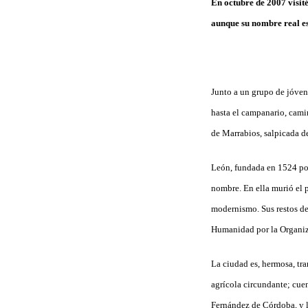
En octubre de 2007 visit
aunque su nombre real es
Junto a un grupo de jóven
hasta el campanario, cami
de Marrabios, salpicada d
León, fundada en 1524 por
nombre. En ella murió el 
modernismo. Sus restos de
Humanidad por la Organiz
La ciudad es, hermosa, tra
agrícola circundante; cue
Fernández de Córdoba, y l