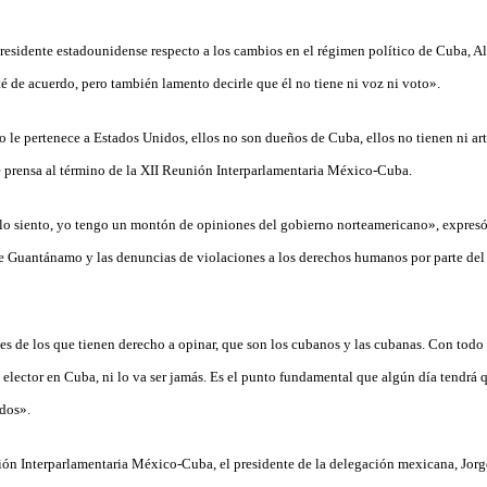
 presidente estadounidense respecto a los cambios en el régimen político de Cuba, 
 de acuerdo, pero también lamento decirle que él no tiene ni voz ni voto».
le pertenece a Estados Unidos, ellos no son dueños de Cuba, ellos no tienen ni arte
de prensa al término de la XII Reunión Interparlamentaria México-Cuba.
, lo siento, yo tengo un montón de opiniones del gobierno norteamericano», expresó 
e de Guantánamo y las denuncias de violaciones a los derechos humanos por parte de
s de los que tienen derecho a opinar, que son los cubanos y las cubanas. Con todo e
s elector en Cuba, ni lo va ser jamás. Es el punto fundamental que algún día tendrá
dos».
ión Interparlamentaria México-Cuba, el presidente de la delegación mexicana, Jor