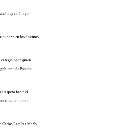
Alarcón apuntó: «yo
 ni parte en los destinos
el legislador, quien
l gobierno de Estados
l respeto hacia el
 que comprender un
ge Carlos Ramírez Marín,