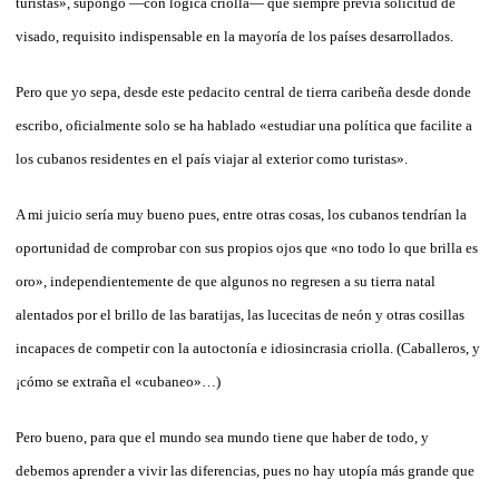
turistas», supongo —con lógica criolla— que siempre previa solicitud de
visado, requisito indispensable en la mayoría de los países desarrollados.
Pero que yo sepa, desde este pedacito central de tierra caribeña desde donde
escribo, oficialmente solo se ha hablado «estudiar una política que facilite a
los cubanos residentes en el país viajar al exterior como turistas».
A mi juicio sería muy bueno pues, entre otras cosas, los cubanos tendrían la
oportunidad de comprobar con sus propios ojos que «no todo lo que brilla es
oro», independientemente de que algunos no regresen a su tierra natal
alentados por el brillo de las baratijas, las lucecitas de neón y otras cosillas
incapaces de competir con la autoctonía e idiosincrasia criolla. (Caballeros, y
¡cómo se extraña el «cubaneo»…)
Pero bueno, para que el mundo sea mundo tiene que haber de todo, y
debemos aprender a vivir las diferencias, pues no hay utopía más grande que