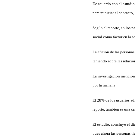
De acuerdo con el estudio 
para reiniciar el contacto
Según el reporte, en los p
social como factor en la 
La afición de las personas
teniendo sobre las relacio
La investigación menciona
por la mañana.
El 28% de los usuarios adm
reporte, también es una ca
El estudio, concluye el di
pues ahora las personas t