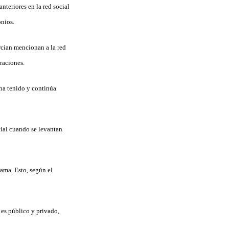
nteriores en la red social
onios.
orcian mencionan a la red
raciones.
 ha tenido y continúa
cial cuando se levantan
cama. Esto, según el
 es público y privado,