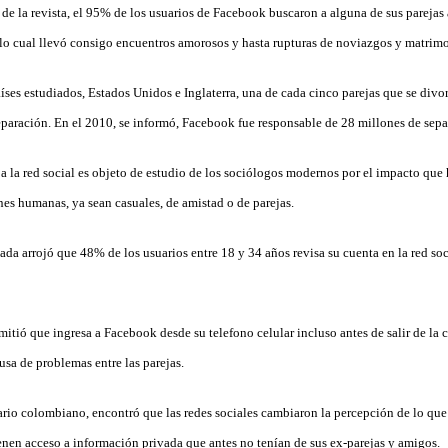
de la revista, el 95% de los usuarios de Facebook buscaron a alguna de sus parejas a
, lo cual llevó consigo encuentros amorosos y hasta rupturas de noviazgos y matrim
aíses estudiados, Estados Unidos e Inglaterra, una de cada cinco parejas que se div
separación. En el 2010, se informó, Facebook fue responsable de 28 millones de sepa
 a la red social es objeto de estudio de los sociólogos modernos por el impacto que
nes humanas, ya sean casuales, de amistad o de parejas.
da arrojó que 48% de los usuarios entre 18 y 34 años revisa su cuenta en la red so
itió que ingresa a Facebook desde su telefono celular incluso antes de salir de la 
usa de problemas entre las parejas.
ario colombiano, encontró que las redes sociales cambiaron la percepción de lo que
ienen acceso a información privada que antes no tenían de sus ex-parejas y amigos.