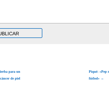
ierba para un
Piqué: «Pep n
 cáncer de piel
fútbol» →