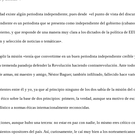
idad existe algún periodista independiente, pues desde «el punto de vista del disc
endiente es un periodista que se presenta como independiente del gobierno (cubano
obierno, y que responde de una manera muy clara a los dictados de la política de E
n y selección de noticias o temáticas».
lir la misión «tenía que convertirme en un buen periodista independiente creíble y,
a tremenda paradoja defender la Revolución haciendo contrarrevolución. Ante todo 
 armas, mi maestro y amigo, Néstor Baguer, también infiltrado, fallecido hace vari
ientes entre él y yo, ya que al principio ninguno de los dos sabía de la misión del 
 ético sobre la base de dos principios: primero, la verdad, aunque sea motivo de es
dístico a normas éticas internacionalmente reconocidas.
ciones, aunque hubo una tercera: no estar en paz con nadie, lo mismo eres crítico c
ntos opositores del país. Así, curiosamente, le caí muy bien a los norteamericanos