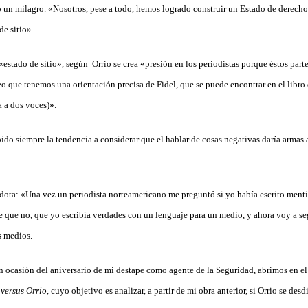
 un milagro. «Nosotros, pese a todo, hemos logrado construir un Estado de derecho
de sitio».
estado de sitio», según Orrio se crea «presión en los periodistas porque éstos part
eo que tenemos una orientación precisa de Fidel, que se puede encontrar en el lib
 a dos voces)».
ido siempre la tendencia a considerar que el hablar de cosas negativas daría armas 
écdota: «Una vez un periodista norteamericano me preguntó si yo había escrito menti
je que no, que yo escribía verdades con un lenguaje para un medio, y ahora voy a s
s medios.
on ocasión del aniversario de mi destape como agente de la Seguridad, abrimos en 
 versus Orrio
, cuyo objetivo es analizar, a partir de mi obra anterior, si Orrio se des