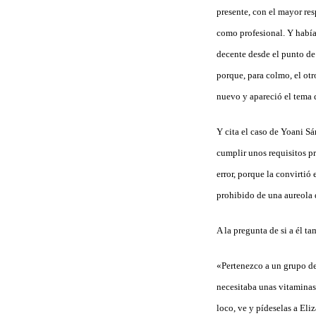
presente, con el mayor re
como profesional. Y había
decente desde el punto de 
porque, para colmo, el ot
nuevo y apareció el tema 
Y cita el caso de Yoani Sá
cumplir unos requisitos pro
error, porque la convirti
prohibido de una aureola d
A la pregunta de si a él t
«Pertenezco a un grupo de
necesitaba unas vitaminas 
loco, ve y pídeselas a Eli