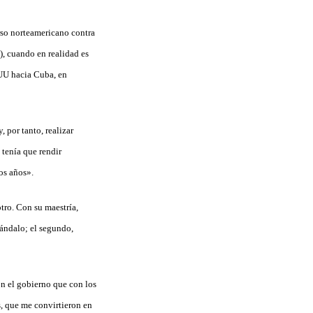
urso norteamericano contra
), cuando en realidad es
EUU hacia Cuba, en
 por tanto, realizar
tenía que rendir
os años».
otro. Con su maestría,
cándalo; el segundo,
on el gobierno que con los
, que me convirtieron en