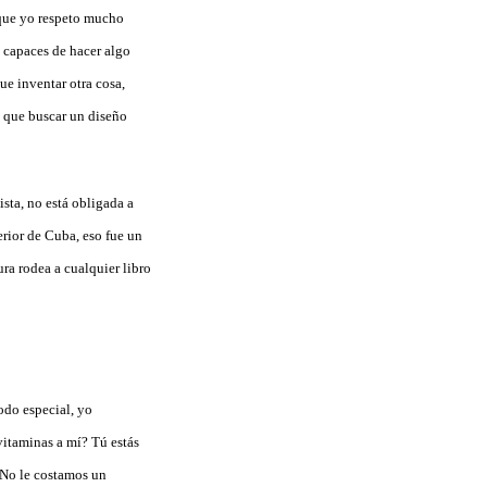
 que yo respeto mucho
 capaces de hacer algo
ue inventar otra cosa,
a que buscar un diseño
ista, no está obligada a
terior de Cuba, eso fue un
ra rodea a cualquier libro
odo especial, yo
vitaminas a mí? Tú estás
. No le costamos un