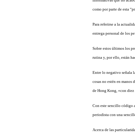
informativas que no acabo 
como por parte de esta “p
Para referirse a la actuali
entrega personal de los pe
Sobre estos últimos los p
rutina y, por ello, están 
Entre lo negativo señala la
cosas no estén en manos de
de Hong Kong, «con diez ma
Con este sencillo código 
periodista con una sencil
Acerca de las particularid