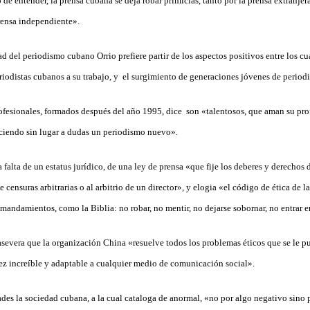
de entender, la prensa cubana se deja robar primicias, tanto por la prensa extranje
rensa independiente».
dad del periodismo cubano Orrio prefiere partir de los aspectos positivos entre los cu
riodistas cubanos a su trabajo, y el surgimiento de generaciones jóvenes de periodi
rofesionales, formados después del año 1995, dice son «talentosos, que aman su pr
haciendo sin lugar a dudas un periodismo nuevo».
 falta de un estatus jurídico, de una ley de prensa «que fije los deberes y derechos 
 censuras arbitrarias o al arbitrio de un director», y elogia «el código de ética de l
ndamientos, como la Biblia: no robar, no mentir, no dejarse sobornar, no entrar en 
asevera que la organización China «resuelve todos los problemas éticos que se le p
lez increíble y adaptable a cualquier medio de comunicación social».
ades la sociedad cubana, a la cual cataloga de anormal, «no por algo negativo sino 