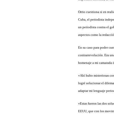
Orrio cuestiona si en real
Cuba, el periodista indep
un periodista contra el g
aspectos como la redacció
En su caso para poder cump
contrarrevolución. Era un
homenaje a mi camarada de
«Ahí hubo misteriosas corr
logré solucionar el dilema
adaptar mi lenguaje perio
«Estas fueron las dos solu
EEUU, que con los movimie