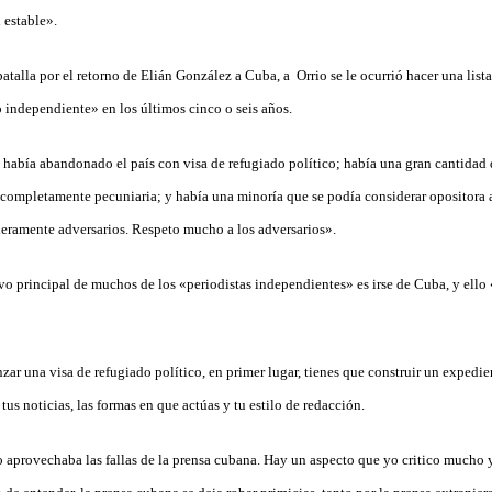
 estable».
atalla por el retorno de Elián González a Cuba, a Orrio se le ocurrió hacer una lis
 independiente» en los últimos cinco o seis años.
bía abandonado el país con visa de refugiado político; había una gran cantidad 
completamente pecuniaria; y había una minoría que se podía considerar opositora a
eramente adversarios. Respeto mucho a los adversarios».
vo principal de muchos de los «periodistas independientes» es irse de Cuba, y ell
zar una visa de refugiado político, en primer lugar, tienes que construir un expedi
 tus noticias, las formas en que actúas y tu estilo de redacción.
 aprovechaba las fallas de la prensa cubana. Hay un aspecto que yo critico mucho y 