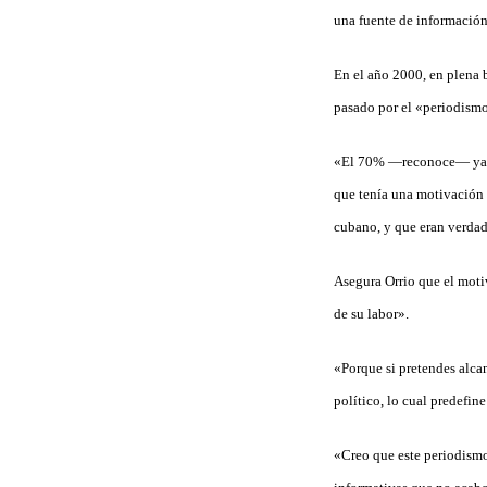
una fuente de información
En el año 2000, en plena b
pasado por el «periodismo
«El 70% —reconoce— ya ha
que tenía una motivación 
cubano, y que eran verdad
Asegura Orrio que el moti
de su labor».
«Porque si pretendes alcan
político, lo cual predefine
«Creo que este periodismo