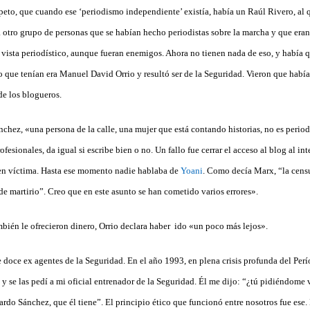
speto, que cuando ese ‘periodismo independiente’ existía, había un Raúl Rivero, al
 otro grupo de personas que se habían hecho periodistas sobre la marcha y que eran
vista periodístico, aunque fueran enemigos. Ahora no tienen nada de eso, y había q
ro que tenían era Manuel David Orrio y resultó ser de la Seguridad. Vieron que habí
de los blogueros.
nchez, «una persona de la calle, una mujer que está contando historias, no es period
fesionales, da igual si escribe bien o no. Un fallo fue cerrar el acceso al blog al in
ó en víctima. Hasta ese momento nadie hablaba de
Yoani
. Como decía Marx, “la censu
e martirio”. Creo que en este asunto se han cometido varios errores».
ambién le ofrecieron dinero, Orrio declara haber ido «un poco más lejos».
 doce ex agentes de la Seguridad. En el año 1993, en plena crisis profunda del Perí
y se las pedí a mi oficial entrenador de la Seguridad. Él me dijo: “¿tú pidiéndome 
zardo Sánchez, que él tiene”. El principio ético que funcionó entre nosotros fue ese