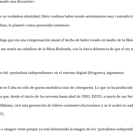
ganado una discusión».
de su verdadera identidad, Orrio confiesa haber tenido sentimientos muy contradicto
abras, le planteó costos personales inmensos.
ega que era una compensación moral el hecho de haber estado en medio de la Histo
 me sentía un caballero de la Mesa Redonda, con la única diferencia de que el rey 
ón del «periodista independiente» en el entorno digital (bloguero), argumenta:
r en Cuba no sólo de guerra mediática sino de ciberguerra. Lo que se ha producido
a que, desde el inicio de los noventa hasta abril de 2003, EEUU, a través de sus Ser
 Habana, creó una generación de líderes contrarrevolucionarios y se le acabó en na
75.
a e imagen viene porque ya está deteriorada la imagen de los ‘periodistas independi