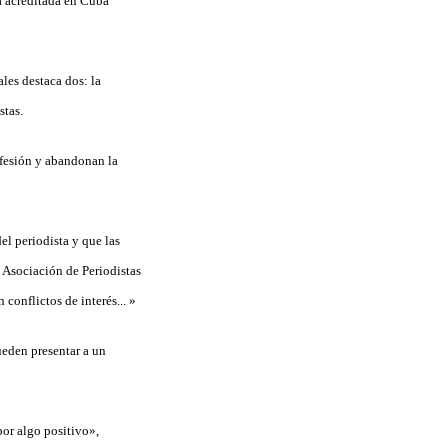
ra acreditada en Cuba
ales destaca dos: la
stas.
ofesión y abandonan la
del periodista y que las
a Asociación de Periodistas
conflictos de interés... »
ueden presentar a un
por algo positivo»,