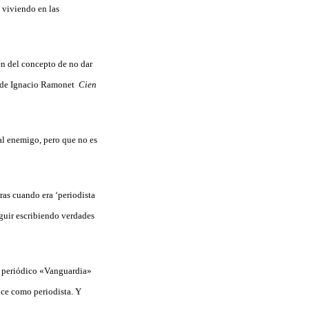
 viviendo en las
en del concepto de no dar
ro de Ignacio Ramonet
Cien
al enemigo, pero que no es
ras cuando era ‘periodista
eguir escribiendo verdades
el periódico «Vanguardia»
dice como periodista. Y