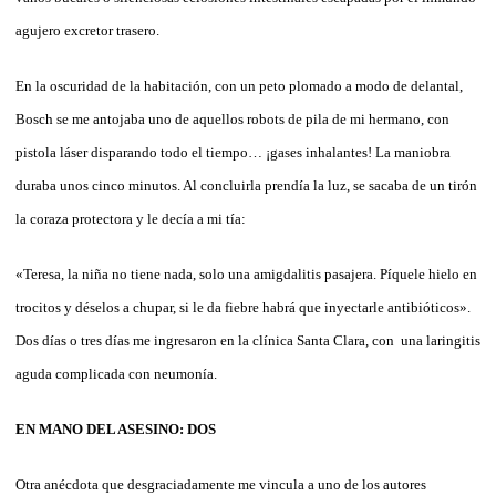
agujero excretor trasero.
En la oscuridad de la habitación, con un peto plomado a modo de delantal,
Bosch se me antojaba uno de aquellos robots de pila de mi hermano, con
pistola láser disparando todo el tiempo… ¡gases inhalantes! La maniobra
duraba unos cinco minutos. Al concluirla prendía la luz, se sacaba de un tirón
la coraza protectora y le decía a mi tía:
«Teresa, la niña no tiene nada, solo una amigdalitis pasajera. Píquele hielo en
trocitos y déselos a chupar, si le da fiebre habrá que inyectarle antibióticos».
Dos días o tres días me ingresaron en la clínica Santa Clara, con una laringitis
aguda complicada con neumonía.
EN MANO DEL ASESINO: DOS
Otra anécdota que desgraciadamente me vincula a uno de los autores