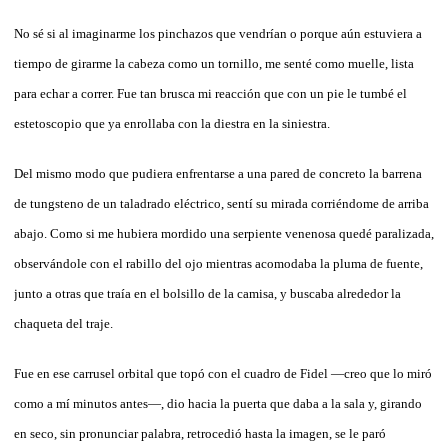
No sé si al imaginarme los pinchazos que vendrían o porque aún estuviera a
tiempo de girarme la cabeza como un tornillo, me senté como muelle, lista
para echar a correr. Fue tan brusca mi reacción que con un pie le tumbé el
estetoscopio que ya enrollaba con la diestra en la siniestra.
Del mismo modo que pudiera enfrentarse a una pared de concreto la barrena
de tungsteno de un taladrado eléctrico, sentí su mirada corriéndome de arriba
abajo. Como si me hubiera mordido una serpiente venenosa quedé paralizada,
observándole con el rabillo del ojo mientras acomodaba la pluma de fuente,
junto a otras que traía en el bolsillo de la camisa, y buscaba alrededor la
chaqueta del traje.
Fue en ese carrusel orbital que topó con el cuadro de Fidel —creo que lo miró
como a mí minutos antes—, dio hacia la puerta que daba a la sala y, girando
en seco, sin pronunciar palabra, retrocedió hasta la imagen, se le paró