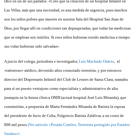
Dice en un de sus párrafos: «Creo que la creación de un hospital Infantil en
Las Villas, más que una necesidad, es una medida de urgencia, pues muchos
son los niños pobres que mueren en nuestra Sala del Hospital San Juan de
Dios, por llegar allí en condiciones tan depauperadas, que todas las medicinas
que se emplean son inútiles. Si esos niños hubieran tenido medicina a tiempo
sus vidas hubieran sido salvadas».
A juicio del colega, periodista e investigador,
Luis Machado Ordetx
, el
«talentoso» médico, devenido años connotado terrorista, y por entonces
director del Dispensario Infantil del Club de Leones de Santa Clara, tramaba
para sí un puesto ventajoso como especialista y administrativo de alta
jerarquía en la futura clínica ONDI (actual hospital José Luis Miranda), que
construirían, a propuesta de Marta Fernández Miranda de Batista la esposa
del presidente de facto de Cuba, Fulgencio Batista Zaldívar, a un costo de
800 mil pesos
.(Ver artículo «Posada Carriles, Terrorista protegido por Estados
Unidos»)