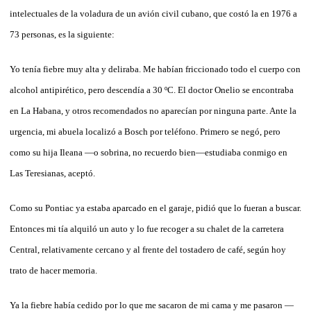
intelectuales de la voladura de un avión civil cubano, que costó la en 1976 a
73 personas, es la siguiente:
Yo tenía fiebre muy alta y deliraba. Me habían friccionado todo el cuerpo con
alcohol antipirético, pero descendía a 30 ºC. El doctor Onelio se encontraba
en La Habana, y otros recomendados no aparecían por ninguna parte. Ante la
urgencia, mi abuela localizó a Bosch por teléfono. Primero se negó, pero
como su hija Ileana —o sobrina, no recuerdo bien—estudiaba conmigo en
Las Teresianas, aceptó.
Como su Pontiac ya estaba aparcado en el garaje, pidió que lo fueran a buscar.
Entonces mi tía alquiló un auto y lo fue recoger a su chalet de la carretera
Central, relativamente cercano y al frente del tostadero de café, según hoy
trato de hacer memoria.
Ya la fiebre había cedido por lo que me sacaron de mi cama y me pasaron —