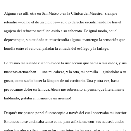
Alguna vez allí, otra en San Mateo o en la Clínica del Maestro, siempre
retendré —como el de un cíclope— su ojo derecho escudriñándome tras el
agujero del refractor metálico asido a su cabezota. De igual modo, aquel
depresor que, sin cuidado ni misericordia alguna, mantengo la sensación que
hundía entre el velo del paladar la entrada del esófago y la laringe.
Lo mismo me sucede cuando evoco la inspección que hacía a mis oídos, y sus
manazas atenazaban —una mi cabeza, y la otra, mi barbilla— girándolas a su
gusto, como suelo hacer la lámpara de mi escritorio. Una y otra vez, hasta
provocarme dolor en la nuca. Ahora me sobresalto al pensar que literalmente
hablando, ¡estaba en manos de un asesino!
Después me pasaba por el fluoroscopio a través del cual observaba mi interior.
Entonces no se encimaba tanto como para asfixiarme con sus nauseabundos
vahos bucales o silenciosas eclosiones intestinales escapadas por el inmundo