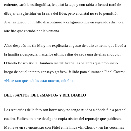
enfrente, sacó la estilográfica, le quitó la tapa y con rabia o frenesí trató de
dibujar una ¿herida? en la cara del líder, pero el cristal no se lo permitió.
Apenas quedó un hilillo discontinuo y caliginoso que en segundos disipó el
aire frío que entraba por la ventana.
Años después me tía Mary me explicaría al gesto de odio extremo que llevó a
la familia a despreciar hasta los últimos días de cada una de ellas al doctor
Orlando Bosch Ávila. También me ratificaría las palabras que pronunció
luego de aquel intento «ensayo gráfico» fallido para eliminar a Fidel Castro:
«Hace rato que bebías estar muerto, cabrón».
DEL «SANTO», DEL «MANTO» Y DEL DIABLO
Los recuerdos de la foto son borrosos y no tengo ni idea a dónde fue a parar el
cuadro. Pudiera tratarse de alguna copia rústica del reportaje que publicara
Mathews en su encuentro con Fidel en la finca «El Chorro», en las cercanías