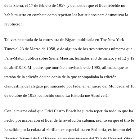
de la Sierra, el 17 de febrero de 1957, y demostrar que el líder rebelde no
había muerto en combate como repetían los batistianos para desmotivar la
revolución.
Tal vez recortada de la entrevista de Bigart, publicada en The New York
Times el 23 de Marzo de 1958, o de alguno de los tres primeros números que
Paris-Match publica sobre Sierra Maestra, fechados el 8 de marzo, y el 12 y 19
de abril1958. Mi padre, que murió en noviembre de 1995, afirmaba que se
trataba de la edición de una copia de la que acompañaba la edición
clandestina del alegato pronunciado por Fidel en el juicio del Moncada, el 16
de octubre de 1953, conocido como La Historia me Absolverá.
Con la misma edad que Fidel Castro Bosch ha jurado repetiría todo lo que ha
hecho por acabar con el líder de la revolución cubana, asunto en que el tiro le
ha salido por la culata al «brillante» especialista en Pediatría, ex interno del
Hospital Infantil de La Habana, ex médico interno del Toledo Hospital, Ohio,