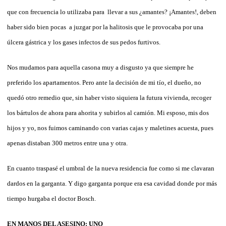
que con frecuencia lo utilizaba para llevar a sus ¿amantes? ¡Amantes!, deben
haber sido bien pocas a juzgar por la halitosis que le provocaba por una
úlcera gástrica y los gases infectos de sus pedos furtivos.
Nos mudamos para aquella casona muy a disgusto ya que siempre he
preferido los apartamentos. Pero ante la decisión de mi tío, el dueño, no
quedó otro remedio que, sin haber visto siquiera la futura vivienda, recoger
los bártulos de ahora para ahorita y subirlos al camión. Mi esposo, mis dos
hijos y yo, nos fuimos caminando con varias cajas y maletines acuesta, pues
apenas distaban 300 metros entre una y otra.
En cuanto traspasé el umbral de la nueva residencia fue como si me clavaran
dardos en la garganta. Y digo garganta porque era esa cavidad donde por más
tiempo hurgaba el doctor Bosch.
EN MANOS DEL ASESINO: UNO