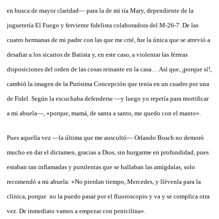
en busca de mayor claridad— para la de mi tía Mary, dependiente de la
juguetería El Fuego y ferviente fidelista colaboradora del M-26-7. De las
cuatro hermanas de mi padre con las que me crié, fue la única que se atrevió a
desafiar a los sicarios de Batista y, en este caso, a violentar las férreas
disposiciones del orden de las cosas reinante en la casa… Así que, ¡porque sí!,
cambió la imagen de la Purísima Concepción que tenía en un cuadro por una
de Fidel. Según la escuchaba defenderse —y luego yo repetía para mortificar
a mi abuela—, «porque, mamá, de santa a santo, me quedo con el manto».
Pues aquella vez —la última que me auscultó— Orlando Bosch no demoró
mucho en dar el dictamen, gracias a Dios, sin hurgarme en profundidad, pues
estaban tan inflamadas y purulentas que se hallaban las amígdalas, solo
recomendó a mi abuela: «No pierdan tiempo, Mercedes, y llévenla para la
clínica, porque no la puedo pasar por el fluoroscopio y va y se complica otra
vez. De inmediato vamos a empezar con penicilina».