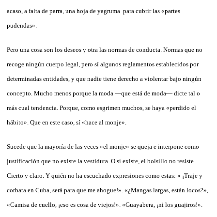
acaso, a falta de parra, una hoja de yagruma para cubrir las «partes
pudendas».
Pero una cosa son los deseos y otra las normas de conducta. Normas que no
recoge ningún cuerpo legal, pero sí algunos reglamentos establecidos por
determinadas entidades, y que nadie tiene derecho a violentar bajo ningún
concepto. Mucho menos porque la moda —que está de moda— dicte tal o
más cual tendencia. Porque, como esgrimen muchos, se haya «perdido el
hábito». Que en este caso, sí «hace al monje».
Sucede que la mayoría de las veces «el monje» se queja e interpone como
justificación que no existe la vestidura. O si existe, el bolsillo no resiste.
Cierto y claro. Y quién no ha escuchado expresiones como estas: « ¡Traje y
corbata en Cuba, será para que me ahogue!». «¿Mangas largas, están locos?»,
«Camisa de cuello, ¡eso es cosa de viejos!». «Guayabera, ¡ni los guajiros!».