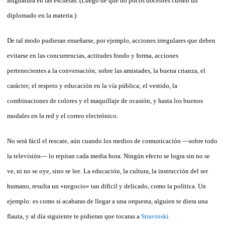
asignatura en las escuelas. (Luego de que no pocos docentes cursen un
diplomado en la materia.)
De tal modo pudieran enseñarse, por ejemplo, acciones irregulares que deben
evitarse en las concurrencias, actitudes fondo y forma, acciones
pertenecientes a la conversación; sobre las amistades, la buena crianza, el
carácter; el respeto y educación en la vía pública; el vestido, la
combinaciones de colores y el maquillaje de ocasión, y hasta los buenos
modales en la red y el correo electrónico.
No será fácil el rescate, aún cuando los medios de comunicación —sobre todo
la televisión— lo repitan cada media hora. Ningún efecto se logra sin no se
ve, ni no se oye, sino se lee. La educación, la cultura, la instrucción del ser
humano, resulta un «negocio» tan difícil y delicado, como la política. Un
ejemplo: es como si acabaras de llegar a una orquesta, alguien te diera una
flauta, y al día siguiente te pidieran que tocaras a
Stravinski.