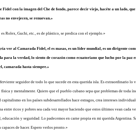
 Fidel con la imagen del Che de fondo, parece decir viejo, hacéte a un lado, que
eas no envejecen, se renuevan.»
 es Rolex, Guchi, etc., es de plástico, se predica con el ejemplo.»
ía ver al Camarada Fidel, el es masas, es un líder mundial, es un dirigente c
da para la verdad, lo siento de corazón como ecuatoriano que lucho por la paz 
el, camarada hasta siempre.»
ferviente seguidor de todo lo que sucede en esta querida isla. Es extraordinario lo
ido física y mentalmente. Quiero que el pueblo cubano sepa que problemas de toda ín
el capitalismo en los países subdesarrollados hace estragos, crea intereses individual
ha entre ricos y pobres sea cada vez mayor haciendo que estos últimos vean cada ve
d, educación y seguridad. Lo padecemos en carne propia en mi querida Argentina. 
 capaces de hacer. Espero verlos pronto.»