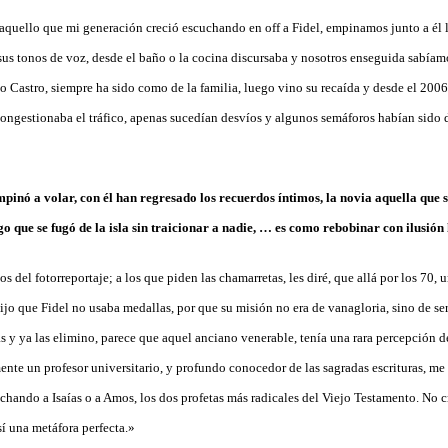
uello que mi generación creció escuchando en off a Fidel, empinamos junto a él l
s tonos de voz, desde el baño o la cocina discursaba y nosotros enseguida sabíam
 no Castro, siempre ha sido como de la familia, luego vino su recaída y desde el 20
 congestionaba el tráfico, apenas sucedían desvíos y algunos semáforos habían sido 
pinó a volar, con él han regresado los recuerdos íntimos, la novia aquella que 
 que se fugó de la isla sin traicionar a nadie, … es como rebobinar con ilusión l
s del fotorreportaje; a los que piden las chamarretas, les diré, que allá por los 70
jo que Fidel no usaba medallas, por que su misión no era de vanagloria, sino de se
s y ya las elimino, parece que aquel anciano venerable, tenía una rara percepción d
mente un profesor universitario, y profundo conocedor de las sagradas escrituras, 
chando a Isaías o a Amos, los dos profetas más radicales del Viejo Testamento. No 
sí una metáfora perfecta.»