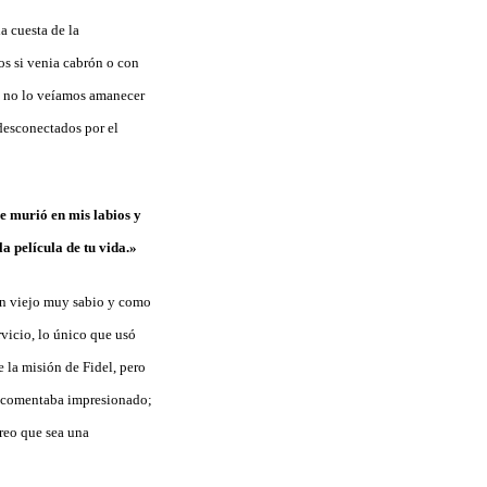
a cuesta de la
os si venia cabrón o con
06 no lo veíamos amanecer
desconectados por el
se murió en mis labios y
a película de tu vida.»
, un viejo muy sabio y como
rvicio, lo único que usó
e la misión de Fidel, pero
me comentaba impresionado;
creo que sea una