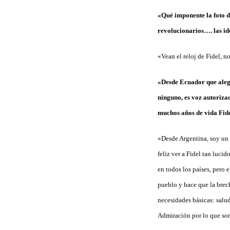
«Qué imponente la foto de
revolucionarios…. las id
«Vean el reloj de Fidel, no
«Desde Ecuador que alegr
ninguno, es voz autoriza
muchos años de vida Fid
«Desde Argentina, soy un 
feliz ver a Fidel tan luc
en todos los países, pero 
pueblo y hace que la brec
necesidades básicas: salu
Admiración por lo que son