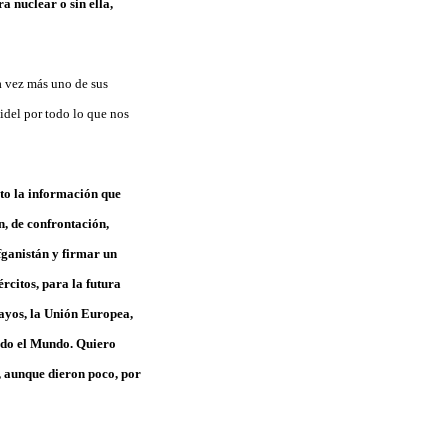
a nuclear o sin ella,
a vez más uno de sus
Fidel por todo lo que nos
sto la información que
n, de confrontación,
Afganistán y firmar un
rcitos, para la futura
cayos, la Unión Europea,
todo el Mundo. Quiero
d, aunque dieron poco, por