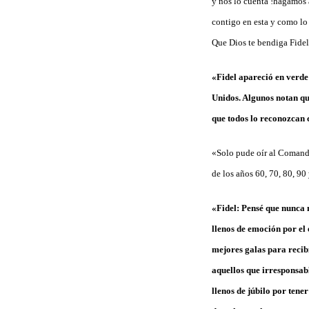
y nos lo cuenta !hagamos 
contigo en esta y como lo 
Que Dios te bendiga Fid
«Fidel apareció en verde
Unidos. Algunos notan que
que todos lo reconozcan 
«Solo pude oír al Comandan
de los años 60, 70, 80, 9
«Fidel: Pensé que nunca m
llenos de emoción por el
mejores galas para recibi
aquellos que irresponsabl
llenos de júbilo por tene