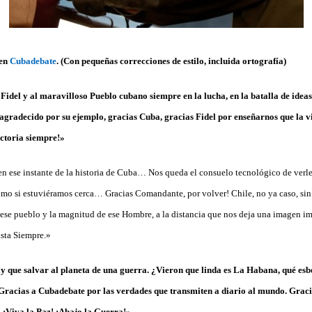
 en
Cubadebate
. (Con pequeñas correcciones de estilo, incluida ortografía)
 Fidel y al maravilloso Pueblo cubano siempre en la lucha, en la batalla de idea
agradecido por su ejemplo, gracias Cuba, gracias Fidel por enseñarnos que la vi
ictoria siempre!»
en ese instante de la historia de Cuba… Nos queda el consuelo tecnológico de verle 
mo si estuviéramos cerca… Gracias Comandante, por volver! Chile, no ya caso, sin 
e ese pueblo y la magnitud de ese Hombre, a la distancia que nos deja una imagen im
asta Siempre.»
y que salvar al planeta de una guerra. ¿Vieron que linda es La Habana, qué esb
acias a Cubadebate por las verdades que transmiten a diario al mundo. Gracia
. ¡Viva la Paz! ¡Abajo la Guerra!»