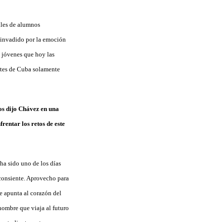
iles de alumnos
s invadido por la emoción
e jóvenes que hoy las
antes de Cuba solamente
nos dijo Chávez en una
rentar los retos de este
ha sido uno de los días
consiente. Aprovecho para
e apunta al corazón del
hombre que viaja al futuro