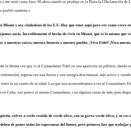
s y me sentí como hace 50 años cuando se produjo en la Plaza la I Declaración de L
ro pueblo también.»
en Miami y soy ciudadano de los E.U. Hay que estar aquí para ver como crece e
ejamos atrás. Increíblemente el hecho de vivir en Miami, que es lo mismo que vi
r a nuestras raíces, nuestra historia y nuestro pueblo. ¡Viva Fidel! ¡Viva nuestr
e la última vez que vi al Comandante Fidel en una aparición en público; dando u
la enfermedad, regresa con una fuerza y una energía descomunal, más activo y crea
 tener ni un cuarto de su edad. Los que nos acostumbramos a ver al Comandante Fi
 en Cuba; nos parece el mismo Comandante, con algunas canas de más, pero dispue
píritu, volver a verlo vestido de verde olivo, con su gorra verde olivo, y su vos
e deben de poner todas las esperanzas del futuro, pero primero hay que trabajar 