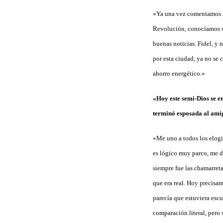
«Ya una vez comentamos aq
Revolución, conocíamos su
buenas noticias. Fidel, y
por esta ciudad, ya no se
ahorro energético.»
«Hoy este semi-Dios se em
terminó esposada al amigo
«Me uno a todos los elogio
es lógico muy parco, me di
siempre fue las chamarreta
que era real. Hoy precisa
parecía que estuviera escu
comparación literal, pero 