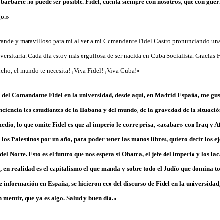
 barbarie no puede ser posible. Fidel, cuenta siempre con nosotros, que con guerr
go.»
grande y maravilloso para mí al ver a mi Comandante Fidel Castro pronunciando un
versitaria. Cada día estoy más orgullosa de ser nacida en Cuba Socialista. Gracias 
ho, el mundo te necesita! ¡Viva Fidel! ¡Viva Cuba!»
so del Comandante Fidel en la universidad, desde aquí, en Madrid España, me gu
ciencia los estudiantes de la Habana y del mundo, de la gravedad de la situació
medio, lo que omite Fidel es que al imperio le corre prisa, «acabar» con Iraq y 
los Palestinos por un año, para poder tener las manos libres, quiero decir los ejé
el Norte. Esto es el futuro que nos espera si Obama, el jefe del imperio y los la
s, en realidad es el capitalismo el que manda y sobre todo el Judío que domina 
e información en España, se hicieron eco del discurso de Fidel en la universida
in mentir, que ya es algo. Salud y buen día.»