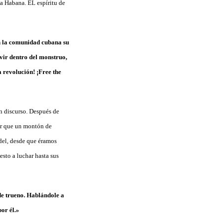
a Habana. EL espíritu de
n la comunidad cubana su
vir dentro del monstruo,
a revolución! ¡Free the
n discurso. Después de
dor que un montón de
del, desde que éramos
sto a luchar hasta sus
 de trueno. Hablándole a
por él.»