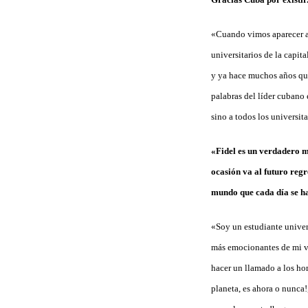
«Cuando vimos aparecer a
universitarios de la capit
y ya hace muchos años que
palabras del líder cubano 
sino a todos los universi
«Fidel es un verdadero m
ocasión va al futuro regr
mundo que cada día se ha
«Soy un estudiante univers
más emocionantes de mi v
hacer un llamado a los ho
planeta, es ahora o nunca!