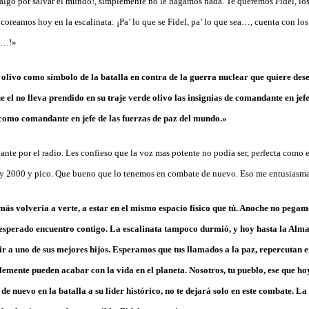
algo por salvar el mundo!, simplemente no le hagamos nada. Te queremos Fidel, los
coreamos hoy en la escalinata: ¡Pa’ lo que se Fidel, pa’ lo que sea…, cuenta con lo
el…!»
 olivo como símbolo de la batalla en contra de la guerra nuclear que quiere de
 el no lleva prendido en su traje verde olivo las insignias de comandante en jefe
como comandante en jefe de las fuerzas de paz del mundo.»
te por el radio. Les confieso que la voz mas potente no podía ser, perfecta como en
0 y 2000 y pico. Que bueno que lo tenemos en combate de nuevo. Eso me entusiasm
ás volvería a verte, a estar en el mismo espacio físico que tú. Anoche no pegam
 esperado encuentro contigo. La escalinata tampoco durmió, y hoy hasta la Alma
r a uno de sus mejores hijos. Esperamos que tus llamados a la paz, repercutan e
emente pueden acabar con la vida en el planeta. Nosotros, tu pueblo, ese que ho
r de nuevo en la batalla a su líder histórico, no te dejará solo en este combate. 