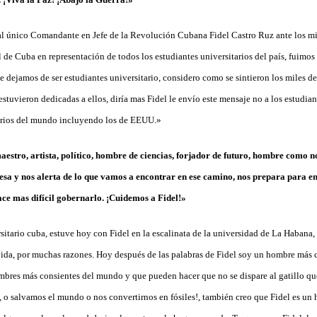
l único Comandante en Jefe de la Revolución Cubana Fidel Castro Ruz ante los m
al de Cuba en representación de todos los estudiantes universitarios del país, fuimo
 dejamos de ser estudiantes universitario, considero como se sintieron los miles d
estuvieron dedicadas a ellos, diría mas Fidel le envío este mensaje no a los estudi
tarios del mundo incluyendo los de EEUU.»
aestro, artista, político, hombre de ciencias, forjador de futuro, hombre como 
esa y nos alerta de lo que vamos a encontrar en ese camino, nos prepara para enf
ce mas difícil gobernarlo. ¡Cuidemos a Fidel!»
itario cuba, estuve hoy con Fidel en la escalinata de la universidad de La Habana, 
ida, por muchas razones. Hoy después de las palabras de Fidel soy un hombre más 
mbres más consientes del mundo y que pueden hacer que no se dispare al gatillo qu
, o salvamos el mundo o nos convertirnos en fósiles!, también creo que Fidel es un 