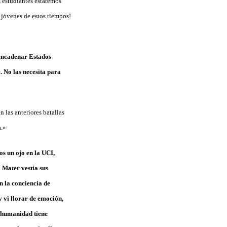
 estudiantes estaremos
s jóvenes de estos tiempos!
sencadenar Estados
. No las necesita para
 las anteriores batallas
a.»
os un ojo en la UCI,
 Mater vestía sus
n la conciencia de
y vi llorar de emoción,
La humanidad tiene