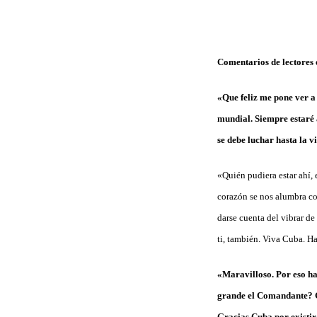
Comentarios de lectores
«Que feliz me pone ver a
mundial. Siempre estaré 
se debe luchar hasta la v
«Quién pudiera estar ahí, 
corazón se nos alumbra co
darse cuenta del vibrar d
ti, también. Viva Cuba. H
«Maravilloso. Por eso ha
grande el Comandante? Gr
Gracias Cuba por existir