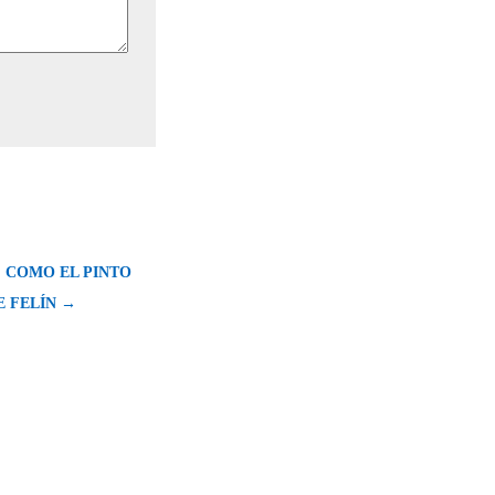
: COMO EL PINTO
E FELÍN →