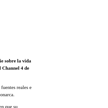
e sobre la vida
el Channel 4 de
 fuentes reales e
monarca.
 en que su