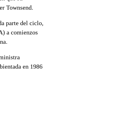
ter Townsend.
a parte del ciclo,
RA) a comienzos
ina.
ministra
mbientada en 1986