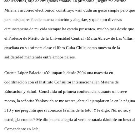
adolescentes, hija de emigrados croatas.
La primordial, según me escribe
Milena vía correo electrónico, constituyó «sin duda un gesto simple pero que
para mis padres fue de mucha emoción y alegría», y que «por diversas
circunstancias de mi vida siempre ha estado presente», mucho más desde que
el Profesor de Mérito de la Universidad Central «Marta Abreu» de Las Villas,
enseñara en su primera clase el libro Cuba-Chile, como muestra de la
solidaridad mantenida entre ambos países.
Cuenta López Palacio: «Yo impartía desde 2004 una maestría en
coordinación con el Instituto Consultor Internacional en Materia de
Educación y Salud.
Concluida mi primera conferencia, durante un breve
receso, la señorita Yankovich se me acerca, abre el ejemplar en la en la página
313 y me pregunta que si conozco la niña de la foto. Y le digo: No, no sé, y
usted, ¿la conoce? Me dio mucha alegría al verla retratada dándole un beso al
Comandante en Jefe.