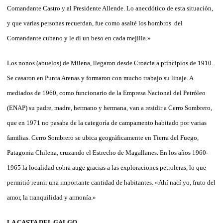
Comandante Castro y al Presidente Allende. Lo anecdótico de esta situación,
y que varias personas recuerdan, fue como asalté los hombros
del
Comandante cubano y le di un beso en cada mejilla.»
Los nonos (abuelos) de Milena, llegaron desde Croacia a principios de 1910.
Se casaron en Punta Arenas y formaron con mucho trabajo su linaje. A
mediados de 1960, como funcionario de la Empresa Nacional del Petróleo
(ENAP) su padre, madre, hermano y hermana, van a residir a Cerro Sombrero,
que en 1971 no pasaba de la categoría de campamento habitado por varias
familias.
Cerro Sombrero se ubica geográficamente en Tierra del Fuego,
Patagonia Chilena, cruzando el Estrecho de Magallanes. En los años 1960-
1965 la localidad cobra auge gracias a las exploraciones petroleras, lo que
permitió reunir una importante cantidad de habitantes. «Ahí nací yo, fruto del
amor, la tranquilidad y armonía.»
LA CASTA DEL GALGO