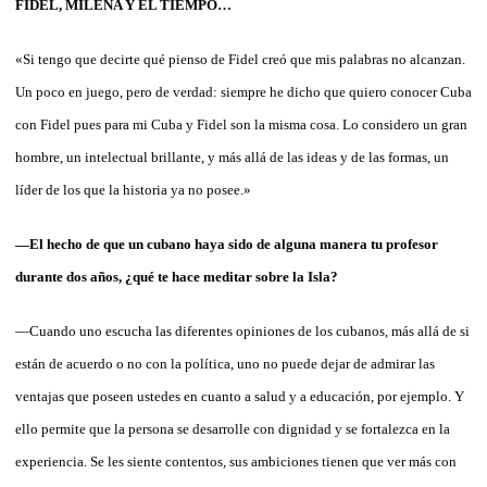
FIDEL, MILENA Y EL TIEMPO…
«Si tengo que decirte qué pienso de Fidel creó que mis palabras no alcanzan.
Un poco en juego, pero de verdad: siempre he dicho que quiero conocer Cuba
con Fidel pues para mi Cuba y Fidel son la misma cosa. Lo considero
un gran
hombre, un intelectual brillante, y más allá de las ideas y de las formas, un
líder de los que la historia ya no posee.»
—El hecho de que un cubano haya sido de alguna manera tu profesor
durante dos años, ¿qué te hace meditar sobre la Isla?
—Cuando uno escucha las diferentes opiniones de los cubanos, más allá de si
están de acuerdo o no con la política, uno no puede dejar de admirar las
ventajas que poseen ustedes en cuanto a salud y a educación, por ejemplo. Y
ello permite que la persona se desarrolle con dignidad y se fortalezca en la
experiencia. Se les siente contentos, sus ambiciones tienen que ver más con