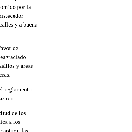
comido por la
ristecedor
calles y a buena
favor de
desgraciado
sillos y áreas
eras.
el reglamento
as o no.
itud de los
ica a los
 captura: las