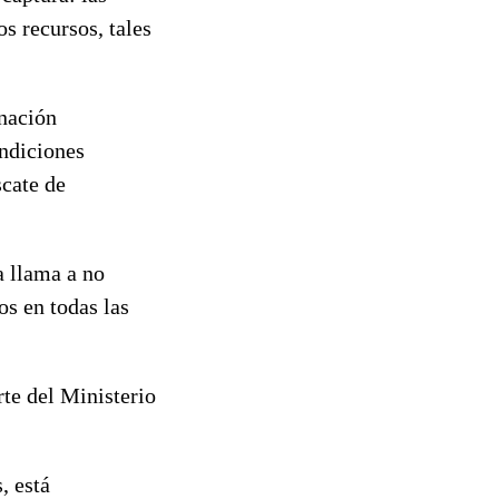
s recursos, tales
inación
ondiciones
scate de
a llama a no
os en todas las
rte del Ministerio
, está