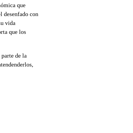
onómica que
el desenfado con
su vida
rta que los
 parte de la
atendenderlos,