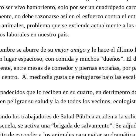
ro ser vivo hambriento, solo por ser un cuadrúpedo car
nte, no debe razonarse así en el esfuerzo contra el ent
 animales, problema que se extiende actualmente a las 
ros laborales en nuestro país.
hombre se aburre de su
mejor amigo
y le hace el último 
n lugar espacioso, con comida y muchos “dueños”. El 
nte, entre mesas de comedor y piernas extrañas, por pa
o centro.
Al mediodía gusta de refugiarse bajo las escal
adecidos que lo reciben en su cuarto, en detrimento d
en peligrar su salud y la de todos los vecinos, ecologist
ndo los trabajadores de Salud Pública acuden a la solic
escuela, se activa una “brigada de salvamento”. Se adjud
lito de esconder a los animales para evitar su dramática